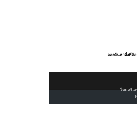
ลองค้นหาสิ่งที่ต้
ไทยครีเอท
[