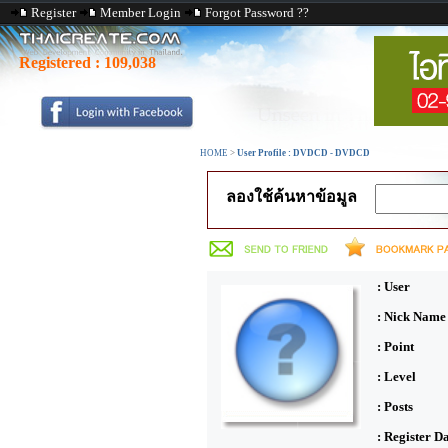
Register
Member Login
Forgot Password ??
Registered :
109,038
HOME
>
User Profile : DVDCD - DVDCD
ลองใช้ค้นหาข้อมูล
: User
: Nick Name
: Point
: Level
: Posts
: Register D