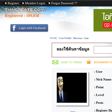
Register
Member Login
Forgot Password ??
Registered :
109,038
HOME
>
User Profile : Hawxeye - Gun
ลองใช้ค้นหาข้อมูล
: User
: Nick Name
: Point
: Level
: Posts
: Register D