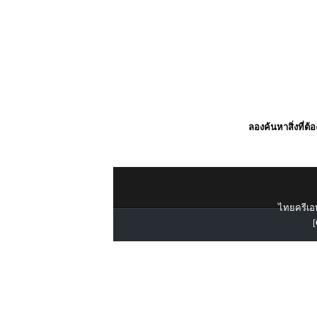
ลองค้นหาสิ่งที่ต้
ไทยครีเอท
[