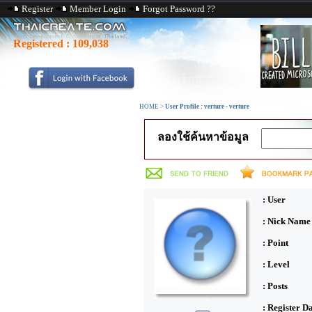
Register
Member Login
Forgot Password ??
Registered :
109,038
HOME
>
User Profile : verture - verture
ลองใช้ค้นหาข้อมูล
: User
: Nick Name
: Point
: Level
: Posts
: Register D