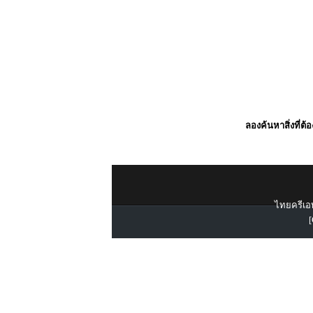
ลองค้นหาสิ่งที่ต้
ไทยครีเอท
[