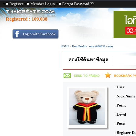
Register
Member Login
Forgot Password ??
Registered :
109,038
HOME
>
User Profile : sunya090934 - nooy
ลองใช้ค้นหาข้อมูล
: User
: Nick Name
: Point
: Level
: Posts
: Register D