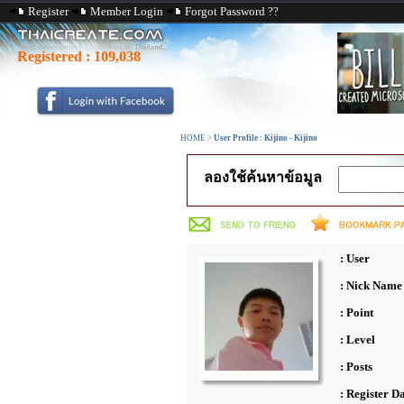
Register
Member Login
Forgot Password ??
Registered :
109,038
HOME
>
User Profile : Kijino - Kijino
ลองใช้ค้นหาข้อมูล
: User
: Nick Name
: Point
: Level
: Posts
: Register D