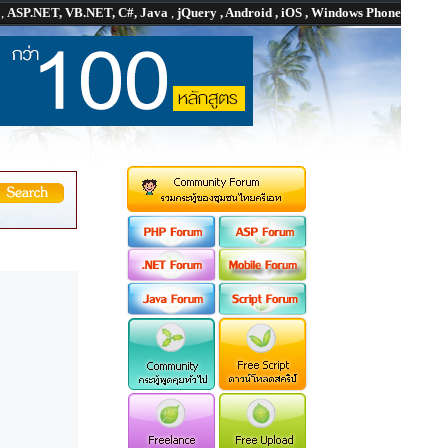
P
,
ASP.NET, VB.NET, C#, Java
,
jQuery , Android , iOS , Windows Phone