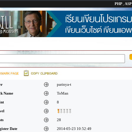
PHP
,
AS
er
parinya-t
ick Name
ToMan
int
8
vel
sts
28
gister Date
2014-05-23 10:52:49