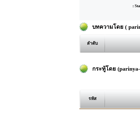
: St
บทความโดย ( parin
ลำดับ
กระทู้โดย (parinya
รหัส