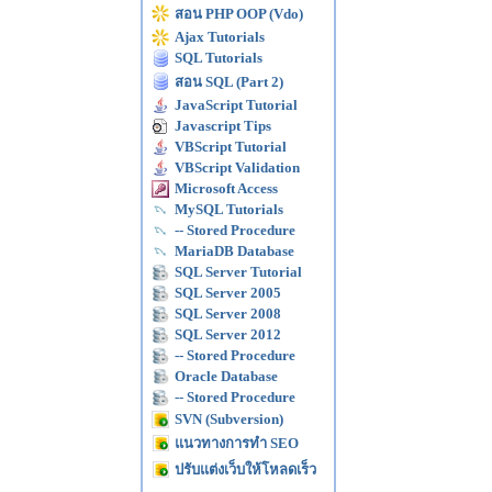
สอน PHP OOP (Vdo)
Ajax Tutorials
SQL Tutorials
สอน SQL (Part 2)
JavaScript Tutorial
Javascript Tips
VBScript Tutorial
VBScript Validation
Microsoft Access
MySQL Tutorials
-- Stored Procedure
MariaDB Database
SQL Server Tutorial
SQL Server 2005
SQL Server 2008
SQL Server 2012
-- Stored Procedure
Oracle Database
-- Stored Procedure
SVN (Subversion)
แนวทางการทำ SEO
ปรับแต่งเว็บให้โหลดเร็ว