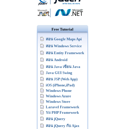
Free Tutorial
สอน Google Maps Api
สอน Windows Service
สอน Entity Framework
สอน Android
สอน Java เขียน Java
Java GUI Swing
สอน JSP (Web App)
iOS (iPhone,iPad)
Windows Phone
Windows Azure
Windows Store
Laravel Framework
Yii PHP Framework
สอน jQuery
สอน jQuery กับ Ajax