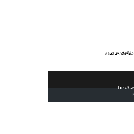
ลองค้นหาสิ่งที่ต้
ไทยครีเอท
[