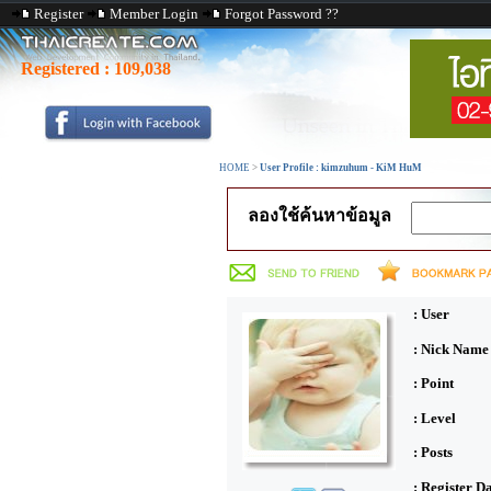
Register
Member Login
Forgot Password ??
Registered :
109,038
HOME
>
User Profile : kimzuhum - KiM HuM
ลองใช้ค้นหาข้อมูล
: User
: Nick Name
: Point
: Level
: Posts
: Register D