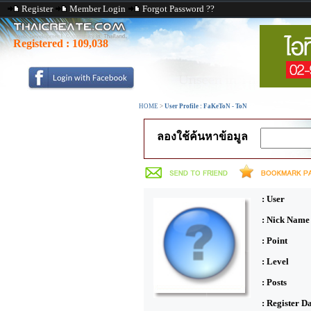
Register
Member Login
Forgot Password ??
Registered :
109,038
HOME
>
User Profile : FaKeToN - ToN
ลองใช้ค้นหาข้อมูล
: User
: Nick Name
: Point
: Level
: Posts
: Register D