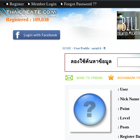
Register
Member Login
Forgot Password ??
Registered :
109,038
HOME
>
User Profile : sarut14 - พี
ลองใช้ค้นหาข้อมูล
: User
: Nick Name
: Point
: Level
: Posts
: Register D