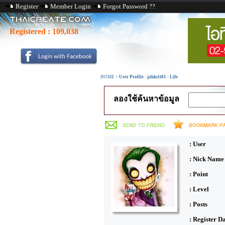
Register
Member Login
Forgot Password ??
Registered :
109,038
HOME
>
User Profile : jakkrit01 - Life
ลองใช้ค้นหาข้อมูล
: User
: Nick Name
: Point
: Level
: Posts
: Register D