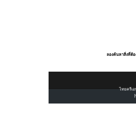
ลองค้นหาสิ่งที่ต้
ไทยครีเอท
[