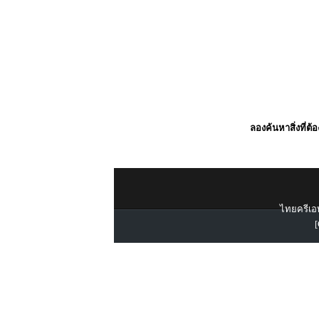
ลองค้นหาสิ่งที่ต้
ไทยครีเอท
[