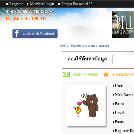
Register
Member Login
Forgot Password ??
Registered :
109,038
HOME
>
User Profile : nomzod - nomzod
ลองใช้ค้นหาข้อมูล
: User
: Nick Name
: Point
: Level
: Posts
: Register D