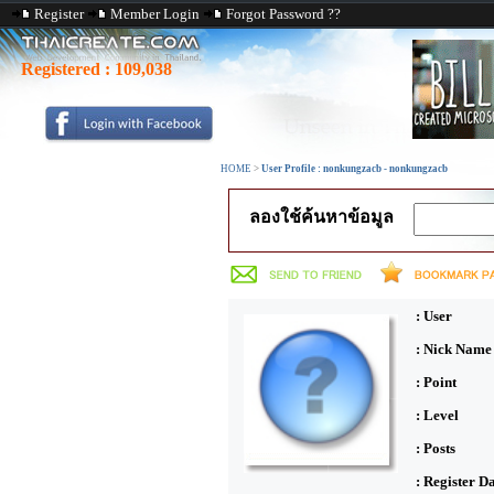
Register
Member Login
Forgot Password ??
Registered :
109,038
HOME
>
User Profile : nonkungzacb - nonkungzacb
ลองใช้ค้นหาข้อมูล
: User
: Nick Name
: Point
: Level
: Posts
: Register D