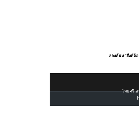
ลองค้นหาสิ่งที่ต้
ไทยครีเอท
[