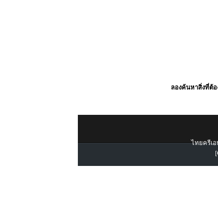
ลองค้นหาสิ่งที่ต้
ไทยครีเอท
[