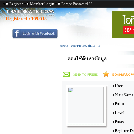
Register
Member Login
Forgot Password ??
Registered :
109,038
HOME
>
User Profile : Jirata - Ta
ลองใช้ค้นหาข้อมูล
: User
: Nick Name
: Point
: Level
: Posts
: Register D