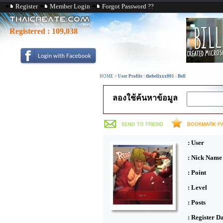
Register
Member Login
Forgot Password ??
Registered :
109,038
HOME
>
User Profile : thebellxxx001 - Bell
ลองใช้ค้นหาข้อมูล
: User
: Nick Name
: Point
: Level
: Posts
: Register D