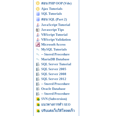
สอน PHP OOP (Vdo)
Ajax Tutorials
SQL Tutorials
สอน SQL (Part 2)
JavaScript Tutorial
Javascript Tips
VBScript Tutorial
VBScript Validation
Microsoft Access
MySQL Tutorials
-- Stored Procedure
MariaDB Database
SQL Server Tutorial
SQL Server 2005
SQL Server 2008
SQL Server 2012
-- Stored Procedure
Oracle Database
-- Stored Procedure
SVN (Subversion)
แนวทางการทำ SEO
ปรับแต่งเว็บให้โหลดเร็ว