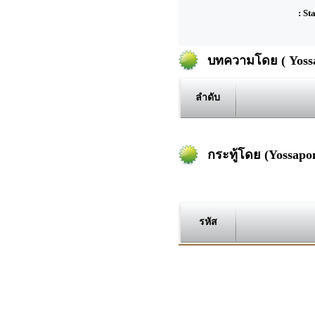
: St
บทความโดย ( Yossa
ลำดับ
กระทู้โดย (Yossapo
รหัส