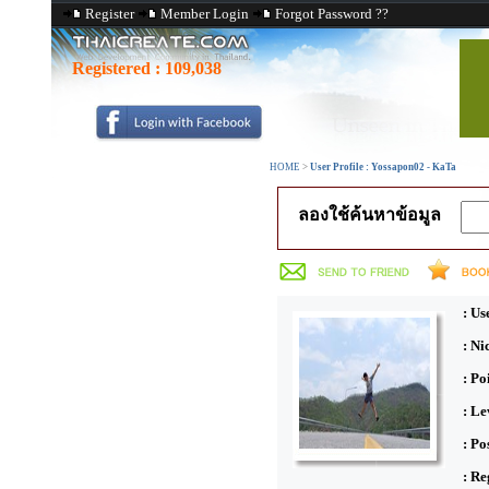
Register
Member Login
Forgot Password ??
Registered :
109,038
HOME
>
User Profile : Yossapon02 - KaTa
ลองใช้ค้นหาข้อมูล
: Us
: N
: Po
: Le
: Po
: Re