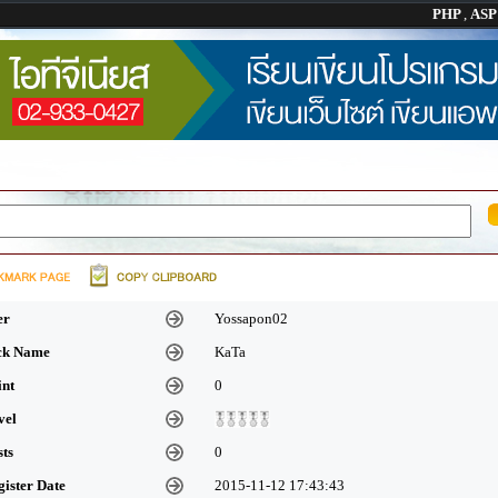
PHP
,
AS
er
Yossapon02
ick Name
KaTa
int
0
vel
sts
0
gister Date
2015-11-12 17:43:43