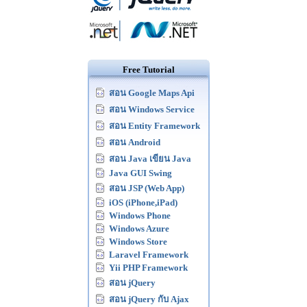
Free Tutorial
สอน Google Maps Api
สอน Windows Service
สอน Entity Framework
สอน Android
สอน Java เขียน Java
Java GUI Swing
สอน JSP (Web App)
iOS (iPhone,iPad)
Windows Phone
Windows Azure
Windows Store
Laravel Framework
Yii PHP Framework
สอน jQuery
สอน jQuery กับ Ajax