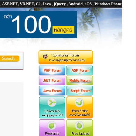
P
,
ASP.NET, VB.NET, C#, Java
,
jQuery , Android , iOS , Windows Phone