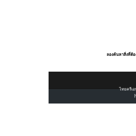
ลองค้นหาสิ่งที่ต้
ไทยครีเอท
[