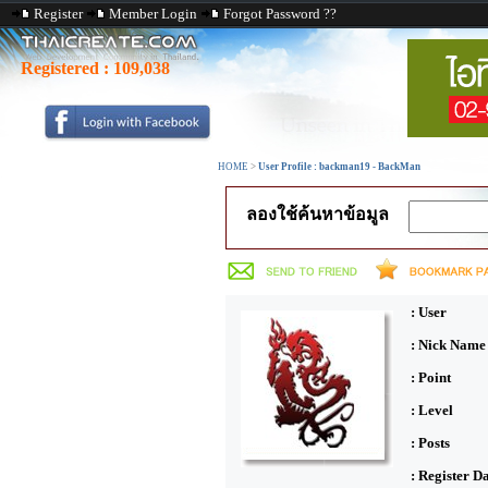
Register
Member Login
Forgot Password ??
Registered :
109,038
HOME
>
User Profile : backman19 - BackMan
ลองใช้ค้นหาข้อมูล
: User
: Nick Name
: Point
: Level
: Posts
: Register D