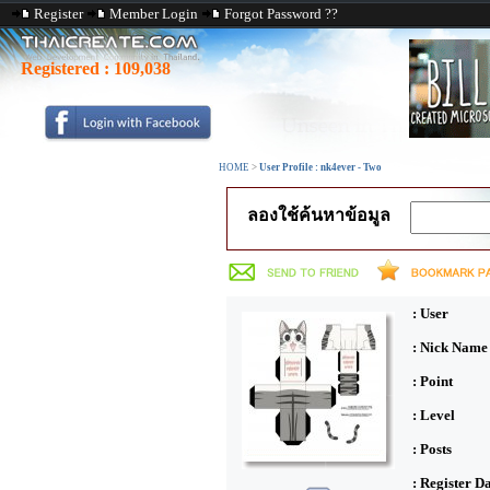
Register
Member Login
Forgot Password ??
Registered :
109,038
HOME
>
User Profile : nk4ever - Two
ลองใช้ค้นหาข้อมูล
: User
: Nick Name
: Point
: Level
: Posts
: Register D