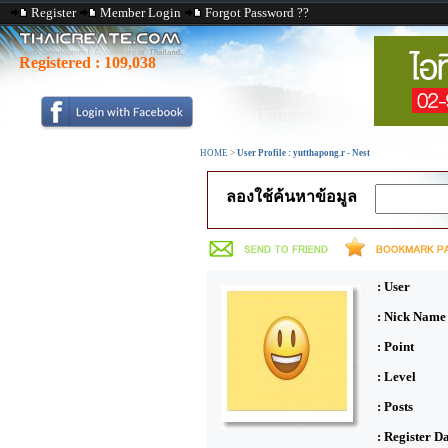
Register
Member Login
Forgot Password ??
Registered :
109,038
HOME
>
User Profile : yutthapong.r - Nest
ลองใช้ค้นหาข้อมูล
: User
: Nick Name
: Point
: Level
: Posts
: Register D