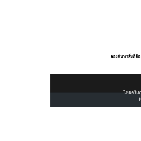
ลองค้นหาสิ่งที่ต้
ไทยครีเอท
[