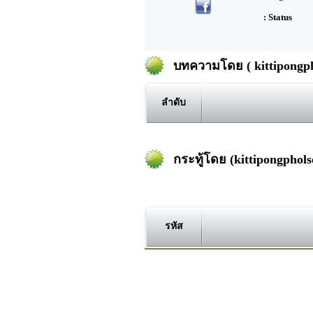
: Status
บทความโดย ( kittipongph
ลำดับ
กระทู้โดย (kittipongphols
รหัส