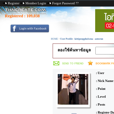
Register
Member Login
Forgot Password ??
Registered :
109,038
HOME
>
User Profile : kittipongpholsena - autorun
ลองใช้ค้นหาข้อมูล
: User
: Nick Name
: Point
: Level
: Posts
: Register D