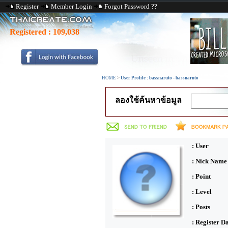
Register
Member Login
Forgot Password ??
Registered :
109,038
HOME
>
User Profile : bassnaruto - bassnaruto
ลองใช้ค้นหาข้อมูล
: User
: Nick Name
: Point
: Level
: Posts
: Register D