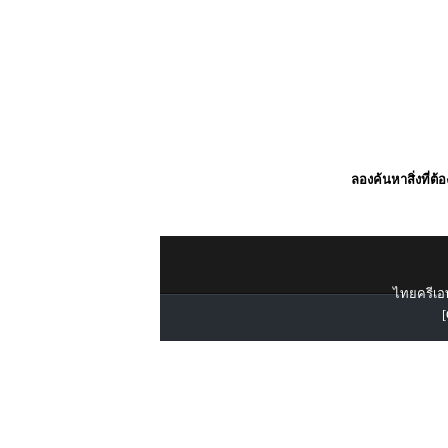
ลองค้นหาสิ่งที่ต้
ไทยครีเอท
[