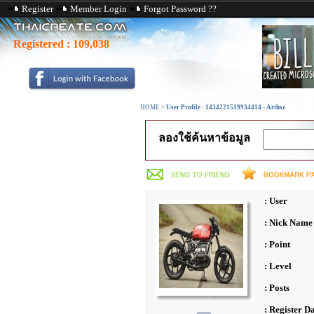
Register
Member Login
Forgot Password ??
Registered :
109,038
HOME
>
User Profile : 1434221519934414 - Arthsz
ลองใช้ค้นหาข้อมูล
: User
: Nick Name
: Point
: Level
: Posts
: Register D