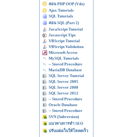
สอน PHP OOP (Vdo)
Ajax Tutorials
SQL Tutorials
สอน SQL (Part 2)
JavaScript Tutorial
Javascript Tips
VBScript Tutorial
VBScript Validation
Microsoft Access
MySQL Tutorials
-- Stored Procedure
MariaDB Database
SQL Server Tutorial
SQL Server 2005
SQL Server 2008
SQL Server 2012
-- Stored Procedure
Oracle Database
-- Stored Procedure
SVN (Subversion)
แนวทางการทำ SEO
ปรับแต่งเว็บให้โหลดเร็ว