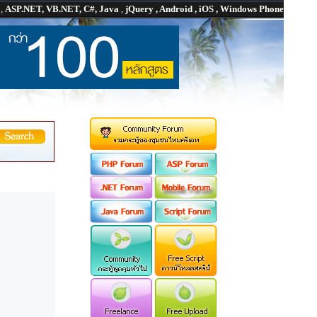
P
,
ASP.NET, VB.NET, C#, Java
,
jQuery , Android , iOS , Windows Phone