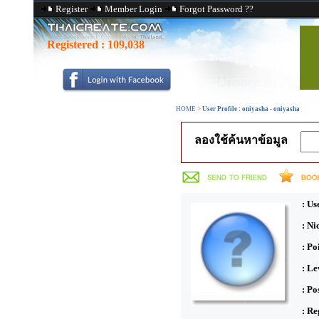
Register
Member Login
Forgot Password ??
Registered :
109,038
HOME
>
User Profile : oniyasha - oniyasha
ลองใช้ค้นหาข้อมูล
: Us
: N
: Po
: Le
: Po
: Re