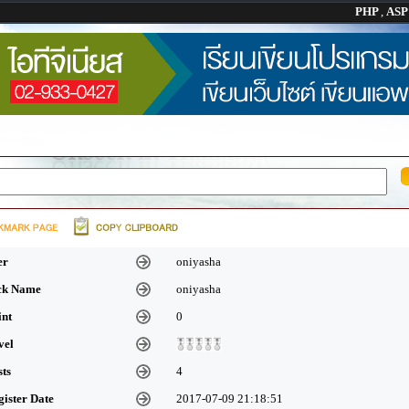
PHP
,
AS
er
oniyasha
ick Name
oniyasha
int
0
vel
sts
4
gister Date
2017-07-09 21:18:51