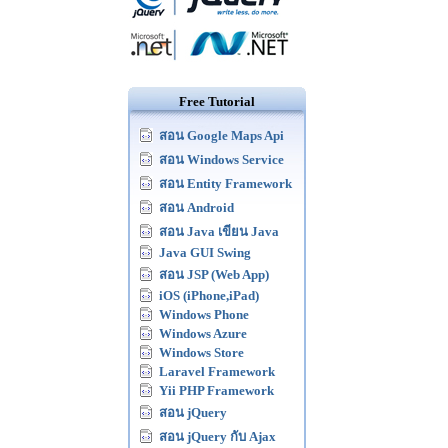
Free Tutorial
สอน Google Maps Api
สอน Windows Service
สอน Entity Framework
สอน Android
สอน Java เขียน Java
Java GUI Swing
สอน JSP (Web App)
iOS (iPhone,iPad)
Windows Phone
Windows Azure
Windows Store
Laravel Framework
Yii PHP Framework
สอน jQuery
สอน jQuery กับ Ajax