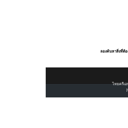
ลองค้นหาสิ่งที่ต้
ไทยครีเอท
[