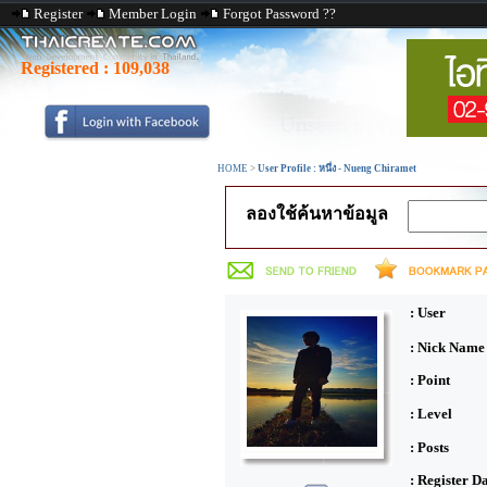
Register
Member Login
Forgot Password ??
Registered :
109,038
HOME
>
User Profile : หนึ่ง - Nueng Chiramet
ลองใช้ค้นหาข้อมูล
: User
: Nick Name
: Point
: Level
: Posts
: Register D