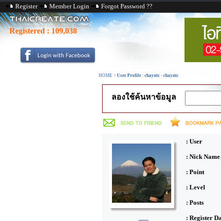
Register
Member Login
Forgot Password ??
Registered :
109,038
HOME
>
User Profile : chayutc - chayutc
ลองใช้ค้นหาข้อมูล
: User
: Nick Name
: Point
: Level
: Posts
: Register D