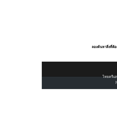
ลองค้นหาสิ่งที่ต้
ไทยครีเอท
[