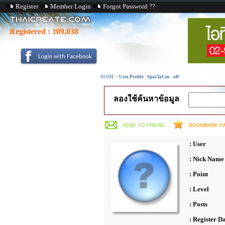
Register
Member Login
Forgot Password ??
Registered :
109,038
HOME
>
User Profile : SparTaCus - off
ลองใช้ค้นหาข้อมูล
: User
: Nick Name
: Point
: Level
: Posts
: Register D