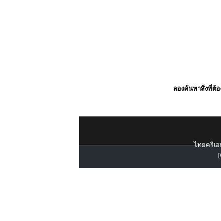
ลองค้นหาสิ่งที่ต้
ไทยครีเอท
[