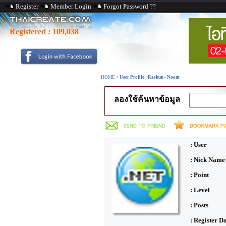
Register
Member Login
Forgot Password ??
Registered :
109,038
HOME
>
User Profile : Rashun - Noom
ลองใช้ค้นหาข้อมูล
: User
: Nick Name
: Point
: Level
: Posts
: Register D