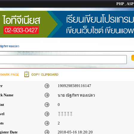
PHP
,
AS
ณัฐภัทร ทองเปลว
er
1909298589116147
ick Name
นาย ณัฐภัทร ทองเปลว
int
0
vel
sts
2
gister Date
2018-05-16 18:20:20