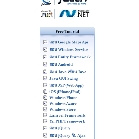
Free Tutorial
สอน Google Maps Api
สอน Windows Service
สอน Entity Framework
สอน Android
สอน Java เขียน Java
Java GUI Swing
สอน JSP (Web App)
iOS (iPhone,iPad)
Windows Phone
Windows Azure
Windows Store
Laravel Framework
Yii PHP Framework
สอน jQuery
สอน jQuery กับ Ajax