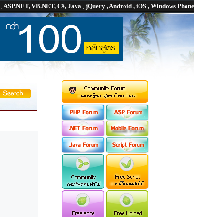
P
,
ASP.NET, VB.NET, C#, Java
,
jQuery , Android , iOS , Windows Phone