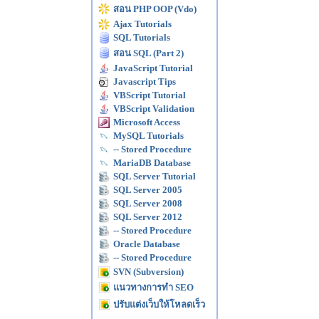
สอน PHP OOP (Vdo)
Ajax Tutorials
SQL Tutorials
สอน SQL (Part 2)
JavaScript Tutorial
Javascript Tips
VBScript Tutorial
VBScript Validation
Microsoft Access
MySQL Tutorials
-- Stored Procedure
MariaDB Database
SQL Server Tutorial
SQL Server 2005
SQL Server 2008
SQL Server 2012
-- Stored Procedure
Oracle Database
-- Stored Procedure
SVN (Subversion)
แนวทางการทำ SEO
ปรับแต่งเว็บให้โหลดเร็ว