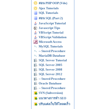
สอน PHP OOP (Vdo)
Ajax Tutorials
SQL Tutorials
สอน SQL (Part 2)
JavaScript Tutorial
Javascript Tips
VBScript Tutorial
VBScript Validation
Microsoft Access
MySQL Tutorials
-- Stored Procedure
MariaDB Database
SQL Server Tutorial
SQL Server 2005
SQL Server 2008
SQL Server 2012
-- Stored Procedure
Oracle Database
-- Stored Procedure
SVN (Subversion)
แนวทางการทำ SEO
ปรับแต่งเว็บให้โหลดเร็ว