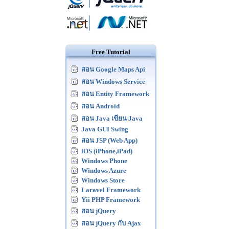
Free Tutorial
สอน Google Maps Api
สอน Windows Service
สอน Entity Framework
สอน Android
สอน Java เขียน Java
Java GUI Swing
สอน JSP (Web App)
iOS (iPhone,iPad)
Windows Phone
Windows Azure
Windows Store
Laravel Framework
Yii PHP Framework
สอน jQuery
สอน jQuery กับ Ajax