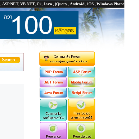
P
,
ASP.NET, VB.NET, C#, Java
,
jQuery , Android , iOS , Windows Phone