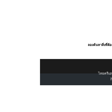
ลองค้นหาสิ่งที่ต้
ไทยครีเอท
[