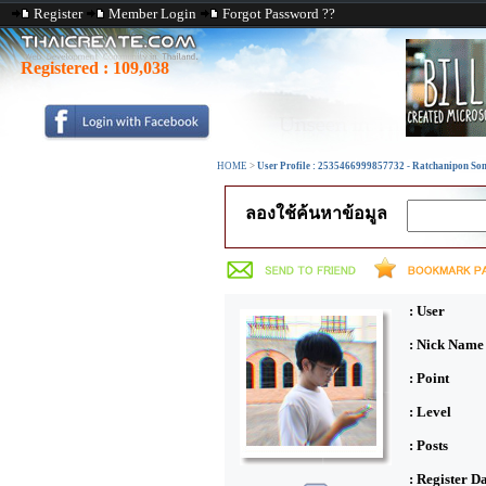
Register
Member Login
Forgot Password ??
Registered :
109,038
HOME
>
User Profile : 2535466999857732 - Ratchanipon S
ลองใช้ค้นหาข้อมูล
: User
: Nick Name
: Point
: Level
: Posts
: Register D