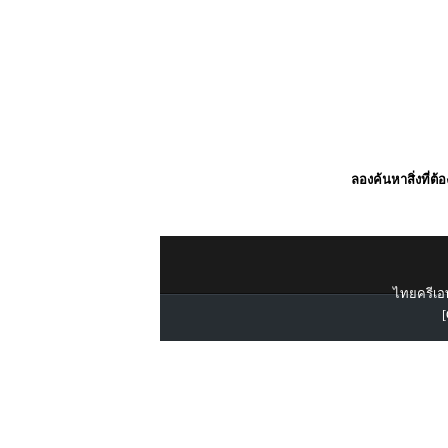
ลองค้นหาสิ่งที่ต้
ไทยครีเอท
[