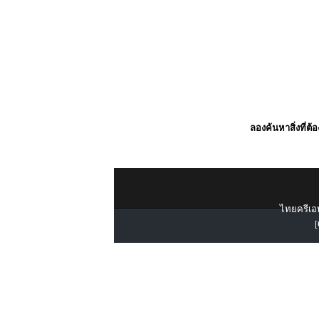
ลองค้นหาสิ่งที่ต้
ไทยครีเอท
[