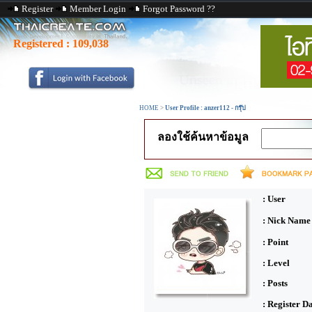
Register
Member Login
Forgot Password ??
Registered :
109,038
HOME
>
User Profile : anzer112 - กรุ๊ป
ลองใช้ค้นหาข้อมูล
: User
: Nick Name
: Point
: Level
: Posts
: Register D