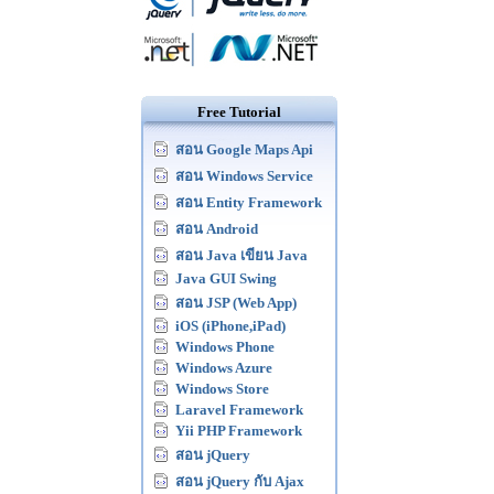
Free Tutorial
สอน Google Maps Api
สอน Windows Service
สอน Entity Framework
สอน Android
สอน Java เขียน Java
Java GUI Swing
สอน JSP (Web App)
iOS (iPhone,iPad)
Windows Phone
Windows Azure
Windows Store
Laravel Framework
Yii PHP Framework
สอน jQuery
สอน jQuery กับ Ajax