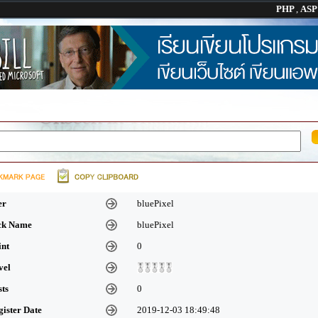
PHP
,
AS
er
bluePixel
ick Name
bluePixel
int
0
vel
sts
0
gister Date
2019-12-03 18:49:48