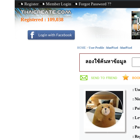
Register
Member Login
Forgot Password ??
Registered :
109,038
HOME
>
User Profile : bluePixel - bluePixel
ลองใช้ค้นหาข้อมูล
: Us
: N
: Po
: Le
: Po
: Re