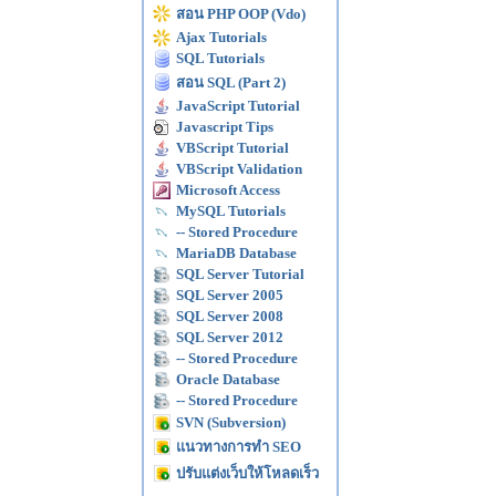
สอน PHP OOP (Vdo)
Ajax Tutorials
SQL Tutorials
สอน SQL (Part 2)
JavaScript Tutorial
Javascript Tips
VBScript Tutorial
VBScript Validation
Microsoft Access
MySQL Tutorials
-- Stored Procedure
MariaDB Database
SQL Server Tutorial
SQL Server 2005
SQL Server 2008
SQL Server 2012
-- Stored Procedure
Oracle Database
-- Stored Procedure
SVN (Subversion)
แนวทางการทำ SEO
ปรับแต่งเว็บให้โหลดเร็ว