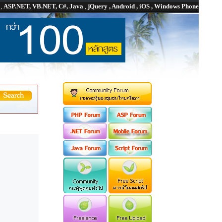
P
,
ASP.NET, VB.NET, C#, Java
,
jQuery , Android , iOS , Windows Phone