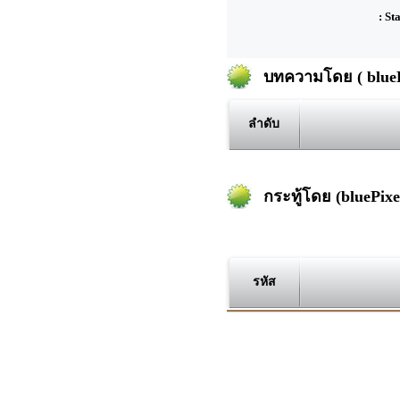
: St
บทความโดย ( bluePi
ลำดับ
กระทู้โดย (bluePixel
รหัส