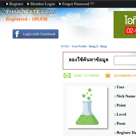
Register
Member Login
Forgot Password ??
Registered :
109,038
HOME
>
User Profile : Bang23 - Bang
ลองใช้ค้นหาข้อมูล
: User
: Nick Name
: Point
: Level
: Posts
: Register D