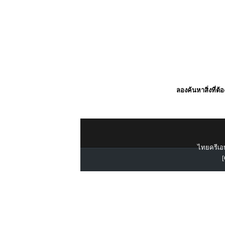
ลองค้นหาสิ่งที่ต้
ไทยครีเอท
[