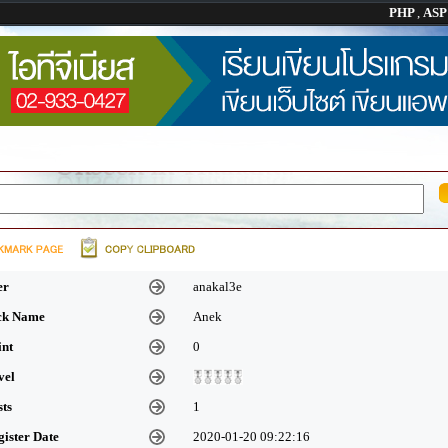
PHP
,
AS
er
anakal3e
ick Name
Anek
int
0
vel
sts
1
gister Date
2020-01-20 09:22:16