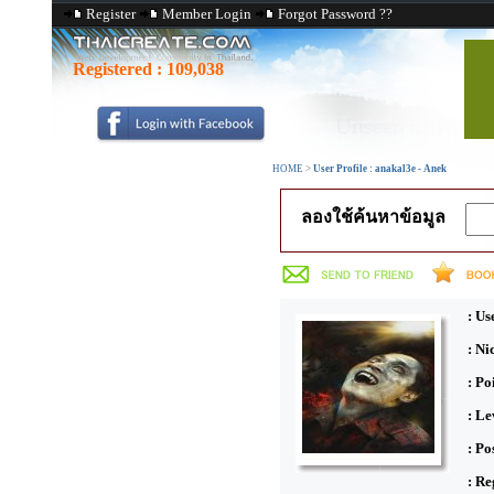
Register
Member Login
Forgot Password ??
Registered :
109,038
HOME
>
User Profile : anakal3e - Anek
ลองใช้ค้นหาข้อมูล
: Us
: N
: Po
: Le
: Po
: Re