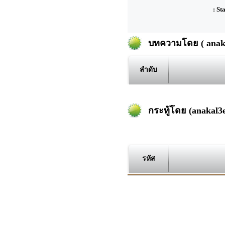
: St
บทความโดย ( anaka
ลำดับ
กระทู้โดย (anakal3e
รหัส