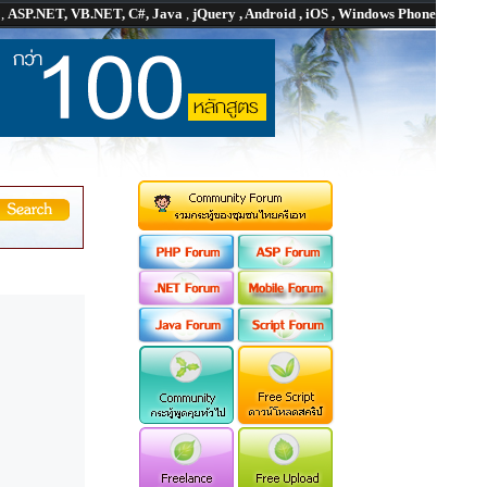
P
,
ASP.NET, VB.NET, C#, Java
,
jQuery , Android , iOS , Windows Phone