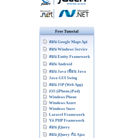
Free Tutorial
สอน Google Maps Api
สอน Windows Service
สอน Entity Framework
สอน Android
สอน Java เขียน Java
Java GUI Swing
สอน JSP (Web App)
iOS (iPhone,iPad)
Windows Phone
Windows Azure
Windows Store
Laravel Framework
Yii PHP Framework
สอน jQuery
สอน jQuery กับ Ajax