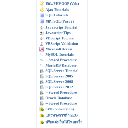
สอน PHP OOP (Vdo)
Ajax Tutorials
SQL Tutorials
สอน SQL (Part 2)
JavaScript Tutorial
Javascript Tips
VBScript Tutorial
VBScript Validation
Microsoft Access
MySQL Tutorials
-- Stored Procedure
MariaDB Database
SQL Server Tutorial
SQL Server 2005
SQL Server 2008
SQL Server 2012
-- Stored Procedure
Oracle Database
-- Stored Procedure
SVN (Subversion)
แนวทางการทำ SEO
ปรับแต่งเว็บให้โหลดเร็ว