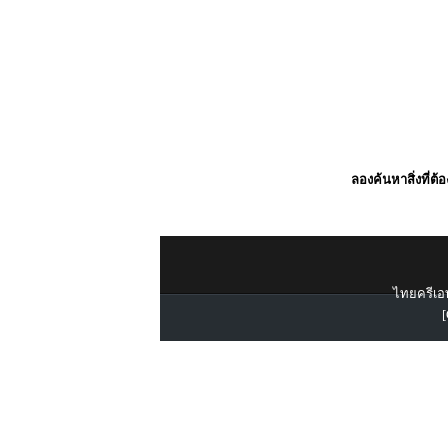
ลองค้นหาสิ่งที่ต้
ไทยครีเอท
[