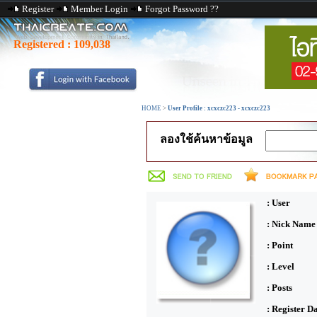
Register
Member Login
Forgot Password ??
Registered :
109,038
HOME
>
User Profile : xcxczc223 - xcxczc223
ลองใช้ค้นหาข้อมูล
: User
: Nick Name
: Point
: Level
: Posts
: Register D