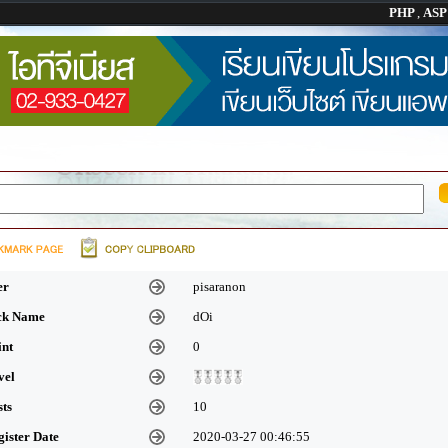
PHP
,
AS
er
pisaranon
ick Name
dOi
int
0
vel
sts
10
gister Date
2020-03-27 00:46:55