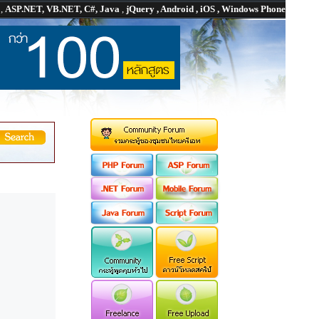
P
,
ASP.NET, VB.NET, C#, Java
,
jQuery , Android , iOS , Windows Phone