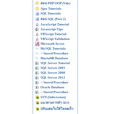
สอน PHP OOP (Vdo)
Ajax Tutorials
SQL Tutorials
สอน SQL (Part 2)
JavaScript Tutorial
Javascript Tips
VBScript Tutorial
VBScript Validation
Microsoft Access
MySQL Tutorials
-- Stored Procedure
MariaDB Database
SQL Server Tutorial
SQL Server 2005
SQL Server 2008
SQL Server 2012
-- Stored Procedure
Oracle Database
-- Stored Procedure
SVN (Subversion)
แนวทางการทำ SEO
ปรับแต่งเว็บให้โหลดเร็ว