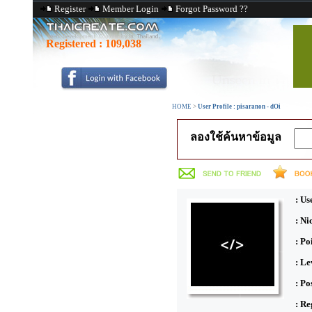
Register
Member Login
Forgot Password ??
Registered :
109,038
HOME
>
User Profile : pisaranon - dOi
ลองใช้ค้นหาข้อมูล
: Us
: N
: Po
: Le
: Po
: Re