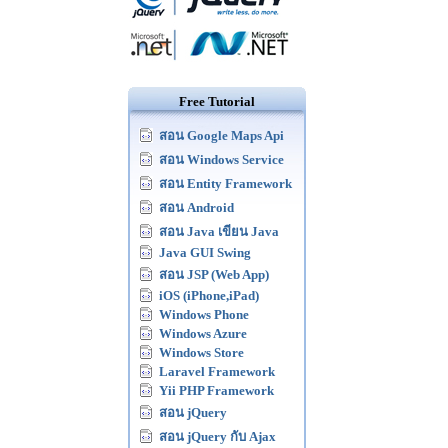
Free Tutorial
สอน Google Maps Api
สอน Windows Service
สอน Entity Framework
สอน Android
สอน Java เขียน Java
Java GUI Swing
สอน JSP (Web App)
iOS (iPhone,iPad)
Windows Phone
Windows Azure
Windows Store
Laravel Framework
Yii PHP Framework
สอน jQuery
สอน jQuery กับ Ajax