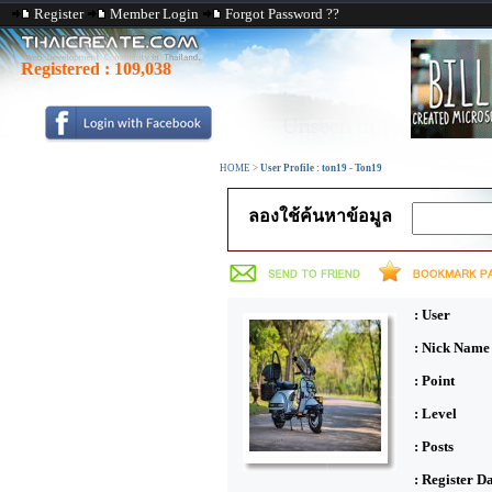
Register
Member Login
Forgot Password ??
Registered :
109,038
HOME
>
User Profile : ton19 - Ton19
ลองใช้ค้นหาข้อมูล
: User
: Nick Name
: Point
: Level
: Posts
: Register D