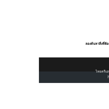
ลองค้นหาสิ่งที่ต้
ไทยครีเอท
[