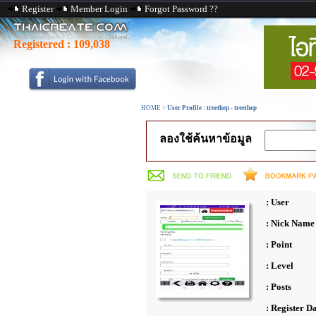
Register
Member Login
Forgot Password ??
Registered :
109,038
HOME
>
User Profile : treethep - treethep
ลองใช้ค้นหาข้อมูล
: User
: Nick Name
: Point
: Level
: Posts
: Register D