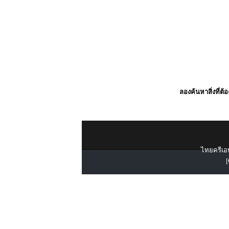
ลองค้นหาสิ่งที่ต้
ไทยครีเอท
[