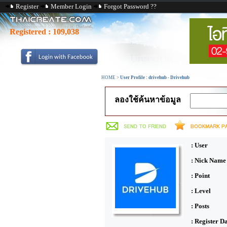
Register
Member Login
Forgot Password ??
Registered :
109,038
HOME
>
User Profile : drivehub - Drivehub
ลองใช้ค้นหาข้อมูล
: User
: Nick Name
: Point
: Level
: Posts
: Register D