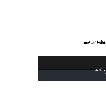
ลองค้นหาสิ่งที่ต้
ไทยครีเอท
[