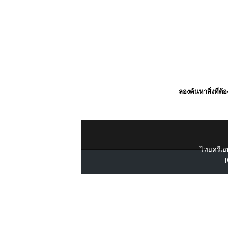
ลองค้นหาสิ่งที่ต้
ไทยครีเอท
[