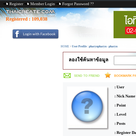
Register
Member Login
Forgot Password ??
Registered :
109,038
HOME
>
User Profile : pharyupharyu - pharyu
ลองใช้ค้นหาข้อมูล
: User
: Nick Name
: Point
: Level
: Posts
: Register D