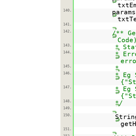
txtE
140.
params
txtT
141.
142.
/** Ge
Code
143.
* Sta
144.
* Er
err
145.
*
146.
* Eg 
{"S
147.
* Eg 
{"S
148.
*/
149.
150.
Strin
get
151.