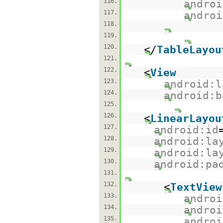
116.
androi
117.
androi
118.
119.
120.
</
TableLayou
121.
122.
<
View
123.
android:l
124.
android:b
125.
126.
<
LinearLayou
127.
android:id
128.
android:la
129.
android:la
130.
android:pa
131.
132.
<
TextView
133.
androi
134.
androi
135.
androi