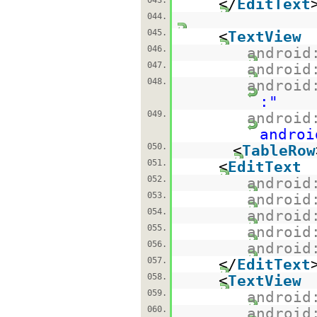
043.
</
EditText
044.
045.
<
TextView
046.
android
047.
android
048.
android
:"
049.
android
androi
050.
<
TableRow
051.
<
EditText
052.
android
053.
android
054.
android
055.
android
056.
android
057.
</
EditText
058.
<
TextView
059.
android
060.
android