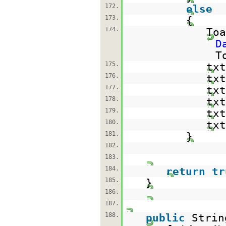
172.
else
173.
{
174.
Toa
D
T
175.
txt
176.
txt
177.
txt
178.
txt
179.
txt
180.
txt
181.
}
182.
183.
184.
return
tr
185.
}
186.
187.
188.
public
Strin