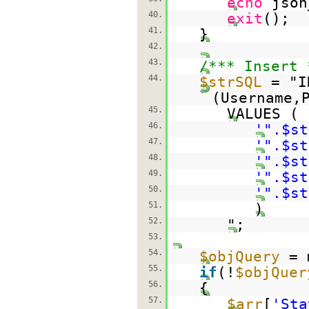
echo
json
40.
exit
();
41.
}
42.
43.
/*** Insert 
44.
$strSQL
= "I
(Username,
45.
VALUES (
46.
'".$st
47.
'".$st
48.
'".$st
49.
'".$st
50.
'".$st
51.
)
52.
";
53.
54.
$objQuery
= 
55.
if
(!
$objQuer
56.
{
57.
$arr
[
'Sta