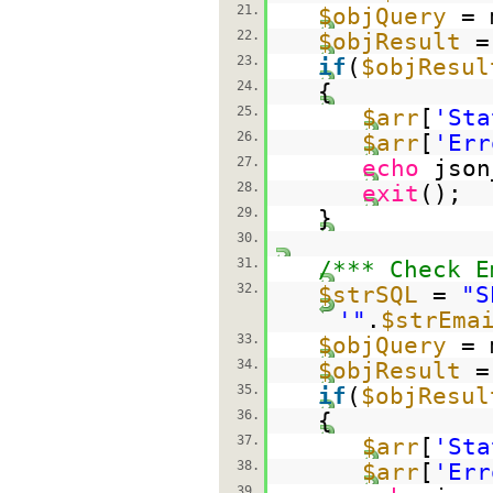
21.
$objQuery
= 
22.
$objResult
=
23.
if
(
$objResul
24.
{
25.
$arr
[
'Sta
26.
$arr
[
'Err
27.
echo
json
28.
exit
();
29.
}
30.
31.
/*** Check E
32.
$strSQL
=
"S
'"
.
$strEma
33.
$objQuery
= 
34.
$objResult
=
35.
if
(
$objResul
36.
{
37.
$arr
[
'Sta
38.
$arr
[
'Err
39.