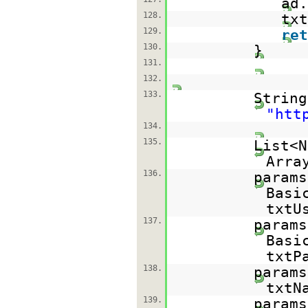
ad.
128.
txt
129.
ret
130.
}
131.
132.
133.
String
"
htt
134.
135.
List<
Arra
136.
params
Basi
txtU
137.
params
Basi
txtP
138.
params
txtN
139.
params