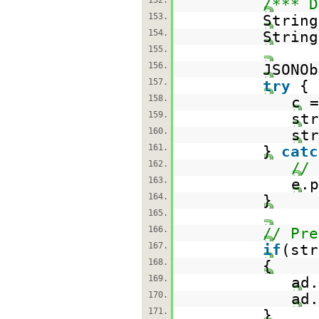
152.
/*** D
153.
Strin
154.
Strin
155.
156.
JSONOb
157.
try
{
158.
c 
159.
str
160.
str
161.
}
catc
162.
// 
163.
e.p
164.
}
165.
166.
// Pre
167.
if
(str
168.
{
169.
ad.
170.
ad.
171.
}