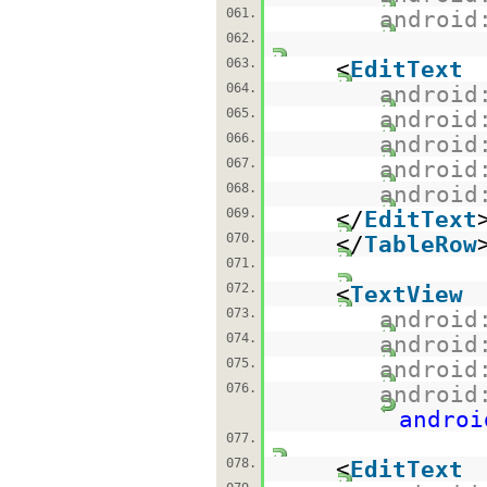
061.
android
062.
063.
<
EditText
064.
android
065.
android
066.
android
067.
android
068.
android
069.
</
EditText
070.
</
TableRow
071.
072.
<
TextView
073.
android
074.
android
075.
android
076.
android
androi
077.
078.
<
EditText