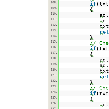
108.
if
(tx
109.
{
110.
ad.
111.
ad.
112.
txt
113.
ret
114.
}
115.
// Che
116.
if
(tx
117.
{
118.
ad.
119.
ad.
120.
txt
121.
ret
122.
}
123.
// Che
124.
if
(tx
125.
{
126.
ad.
127.