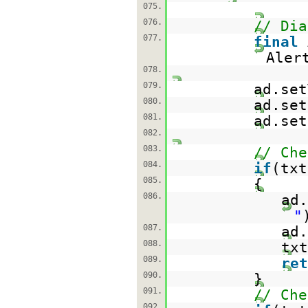
075.
076.
// Dia
077.
final
Aler
078.
079.
ad.set
080.
ad.set
081.
ad.set
082.
083.
// Che
084.
if
(tx
085.
{
086.
ad.
"
087.
ad.
088.
txt
089.
ret
090.
}
091.
// Che
092.