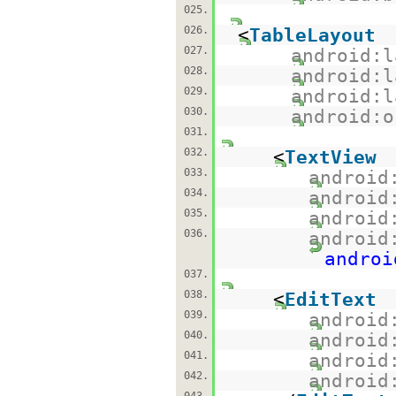
025.
026.
<
TableLayout
027.
android:l
028.
android:l
029.
android:l
030.
android:o
031.
032.
<
TextView
033.
android
034.
android
035.
android
036.
android
androi
037.
038.
<
EditText
039.
android
040.
android
041.
android
042.
android