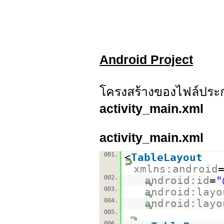
Android Project
โครงสร้างของไฟล์ประก
activity_main.xml
activity_main.xml
001.
<
TableLayout
xmlns:android
002.
android:id
=
"
003.
android:layo
004.
android:layo
005.
006.