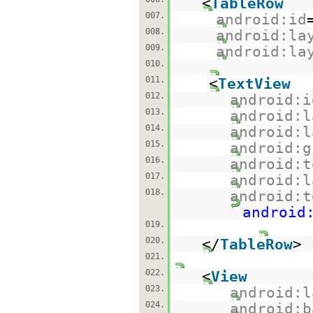
<
TableRow
007.
android:id
008.
android:la
009.
android:la
010.
011.
<
TextView
012.
android:i
013.
android:l
014.
android:l
015.
android:g
016.
android:t
017.
android:l
018.
android:t
android
019.
020.
</
TableRow
>
021.
022.
<
View
023.
android:l
024.
android:b