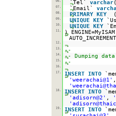
06.
`Tel`
varchar
07.
`Email`
varch
08.
PRIMARY
KEY
09.
UNIQUE
KEY
`U
10.
UNIQUE
KEY
`E
11.
) ENGINE=MyIS
AUTO_INCREMEN
12.
13.
--
14.
-- Dumping data
15.
--
16.
17.
INSERT
INTO
`m
'weerachai@1'
'weerachai@th
18.
INSERT
INTO
`m
'adisorn@2'
,
'adisorn@thai
19.
INSERT
INTO
`m
'surachai@3'