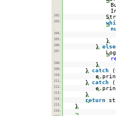
B
I
202.
Str
203.
whi
n
204.
205.
}
206.
}
else
207.
Log
r
208.
}
209.
}
catch
(
210.
e.prin
211.
}
catch
(
212.
e.prin
213.
}
214.
return
st
215.
}
216.