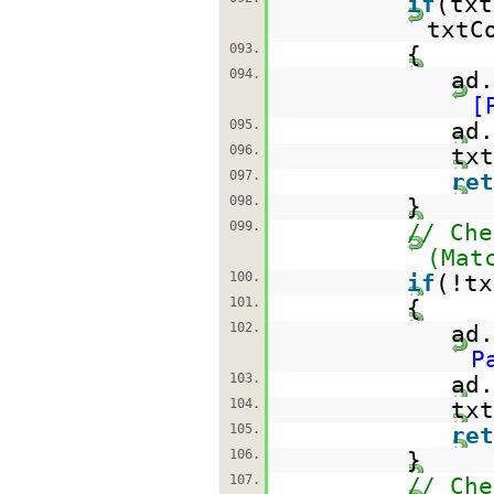
if
(tx
txtC
093.
{
094.
ad.
[
095.
ad.
096.
txt
097.
ret
098.
}
099.
// Che
(Mat
100.
if
(!tx
101.
{
102.
ad.
P
103.
ad.
104.
txt
105.
ret
106.
}
107.
// Che