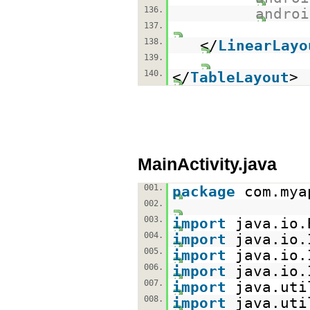
136.
androi
137.
138.
</
LinearLayo
139.
140.
</
TableLayout
>
MainActivity.java
001.
package
com.mya
002.
003.
import
java.io.
004.
import
java.io.
005.
import
java.io.
006.
import
java.io.
007.
import
java.uti
008.
import
java.uti