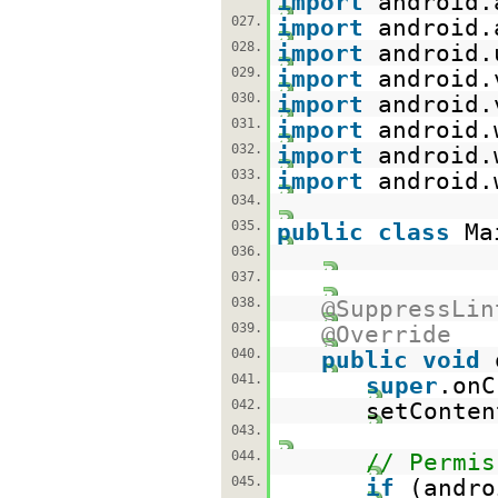
import
android.
027.
import
android.
028.
import
android.
029.
import
android.
030.
import
android.
031.
import
android.
032.
import
android.
033.
import
android.
034.
035.
public
class
Ma
036.
037.
038.
@SuppressLin
039.
@Override
040.
public
void
041.
super
.onC
042.
setConten
043.
044.
// Permis
045.
if
(andro