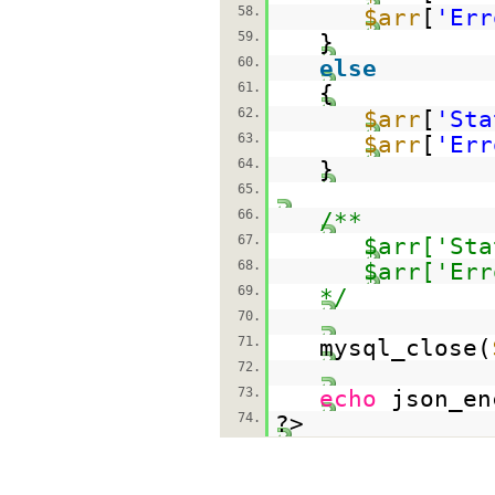
58.
$arr
[
'Err
59.
}
60.
else
61.
{
62.
$arr
[
'Sta
63.
$arr
[
'Err
64.
}
65.
66.
/**
67.
$arr['Sta
68.
$arr['Err
69.
*/
70.
71.
mysql_close(
72.
73.
echo
json_en
74.
?>