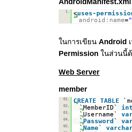
AndroidManifest.xml
1.
<
uses-permissio
android:name
=
ในการเขียน
Android
เ
Permission
ในส่วนนี้ด
Web Server
member
01.
CREATE
TABLE
`m
02.
`MemberID`
in
03.
`Username`
va
04.
`
Password
`
va
05.
`
Name
`
varcha