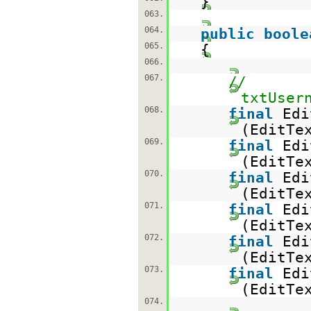
}
063.
064.
public
boole
065.
{
066.
067.
//
txtUser
068.
final
Edi
(EditTe
069.
final
Edi
(EditTe
070.
final
Edi
(EditTe
071.
final
Edi
(EditTe
072.
final
Edi
(EditTe
073.
final
Edi
(EditTe
074.