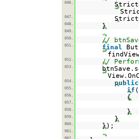
046.
Stric
Stri
047.
Strict
048.
}
049.
050.
// btnSav
051.
final
But
findVie
052.
// Perfor
053.
btnSave.s
View.On
054.
public
055.
if
(
056.
{
057.
058.
}
059.
}
060.
});
061.
062.