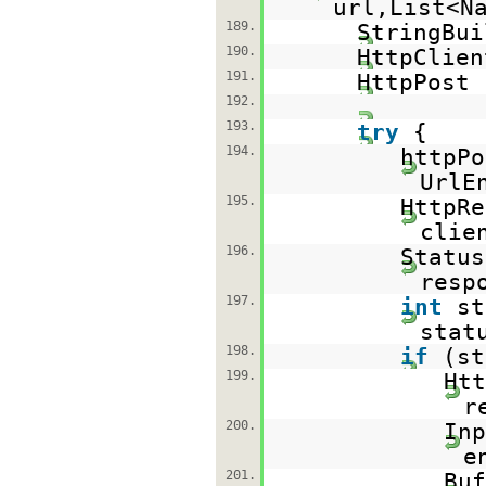
url,List<N
189.
StringBu
190.
HttpClie
191.
HttpPost
192.
193.
try
{
194.
httpPo
UrlE
195.
HttpRe
clie
196.
Status
resp
197.
int
st
stat
198.
if
(s
199.
Htt
r
200.
Inp
e
201.
Bu