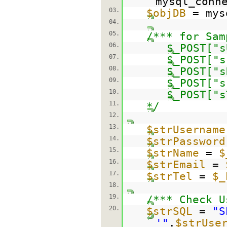
mysql_conn
03.
$objDB
= mys
04.
05.
/*** for Sam
06.
$_POST["s
07.
$_POST["s
08.
$_POST["s
09.
$_POST["s
10.
$_POST["s
11.
*/
12.
13.
$strUsername
14.
$strPassword
15.
$strName
=
$
16.
$strEmail
=
17.
$strTel
=
$_
18.
19.
/*** Check U
20.
$strSQL
=
"S
'"
.
$strUse