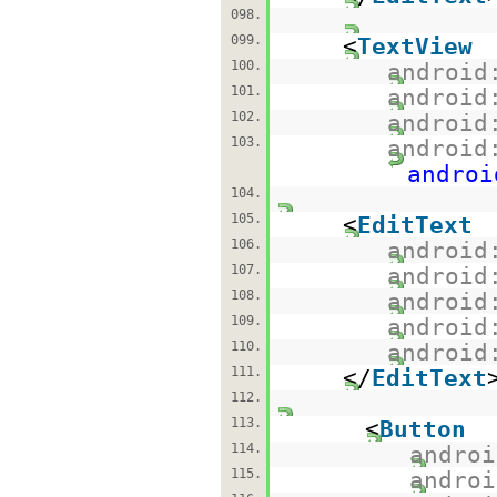
098.
099.
<
TextView
100.
android
101.
android
102.
android
103.
android
androi
104.
105.
<
EditText
106.
android
107.
android
108.
android
109.
android
110.
android
111.
</
EditText
112.
113.
<
Button
114.
androi
115.
androi