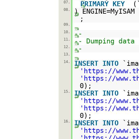
07.
PRIMARY
KEY
(
08.
) ENGINE=MyISA
;
09.
10.
--
11.
-- Dumping data 
12.
--
13.
14.
INSERT
INTO
`im
'
https://www.t
'
https://www.t
0);
15.
INSERT
INTO
`im
'
https://www.t
'
https://www.t
0);
16.
INSERT
INTO
`im
'
https://www.t
'
https://www.t