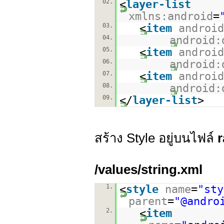
02.
<
layer-list
xmlns:android
=
03.
<
item
android
04.
android:
05.
<
item
android
06.
android:
07.
<
item
android
08.
android:
09.
</
layer-list
>
สร้าง Style อยู่บนไฟล์
r
/values/string.xml
1.
<
style
name
=
"sty
parent
=
"@andro
2.
<
item