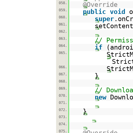
058.
@Override
059.
public
void
o
060.
super
.onC
061.
setConten
062.
063.
// Permis
064.
if
(andro
065.
Strict
Stric
066.
Strict
067.
}
068.
069.
// Downlo
070.
new
Downl
071.
072.
}
073.
074.
075.
@Override