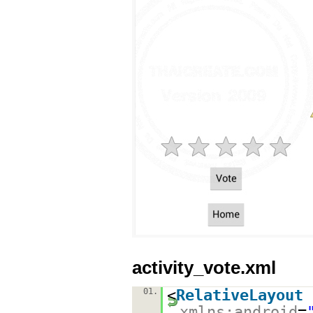
activity_vote.xml
01.
<
RelativeLayout
xmlns:android
=