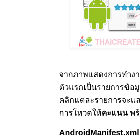
จากภาพแสดงการทำง
ตัวแรกเป็นรายการข้อมู
คลิกแต่ล่ะรายการจะแส
การโหวดให้
คะแนน
พร
AndroidManifest.xml