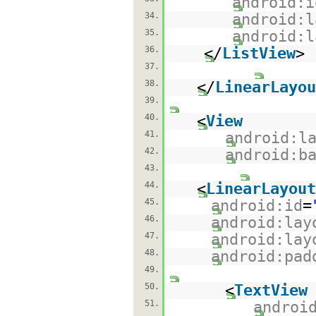
android:i
34.
android:l
35.
android:l
36.
</
ListView
>
37.
38.
</
LinearLayou
39.
40.
<
View
41.
android:l
42.
android:b
43.
44.
<
LinearLayout
45.
android:id
=
46.
android:lay
47.
android:lay
48.
android:pad
49.
50.
<
TextView
51.
androi