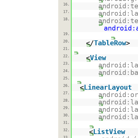
16.
android:t
17.
android:l
18.
android:t
android:
19.
20.
</
TableRow
>
21.
22.
<
View
23.
android:l
24.
android:b
25.
26.
<
LinearLayout
27.
android:o
28.
android:l
29.
android:l
30.
android:l
31.
32.
<
ListView
33.