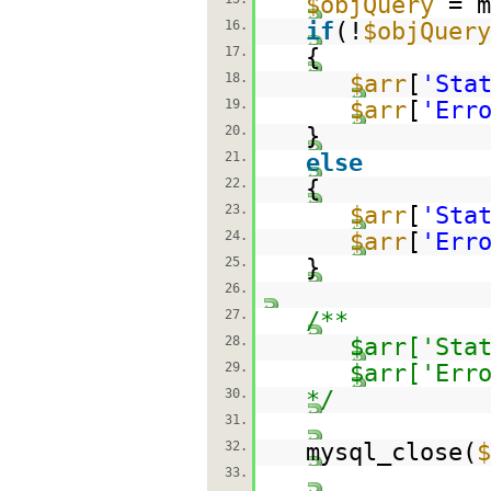
$objQuery
= m
16.
if
(!
$objQuery
17.
{
18.
$arr
[
'Sta
19.
$arr
[
'Err
20.
}
21.
else
22.
{
23.
$arr
[
'Sta
24.
$arr
[
'Err
25.
}
26.
27.
/**
28.
$arr['Sta
29.
$arr['Err
30.
*/
31.
32.
mysql_close(
$
33.