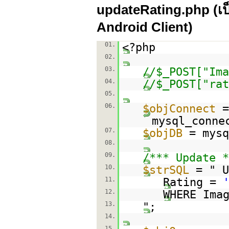
updateRating.php (เป็
Android Client)
01.
<?php
02.
03.
//$_POST["Ima
04.
//$_POST["rat
05.
06.
$objConnect
=
mysql_conne
07.
$objDB
= mysq
08.
09.
/*** Update *
10.
$strSQL
= " U
11.
Rating =
12.
WHERE Ima
13.
";
14.
15.