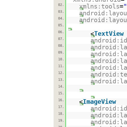
02.
xmlns:tools
=
"
03.
android:layou
04.
android:layou
05.
06.
<
TextView
07.
android:i
08.
android:l
09.
android:l
10.
android:l
11.
android:l
12.
android:t
13.
android:l
14.
15.
16.
<
ImageView
17.
android:i
18.
android:l
19.
android:l