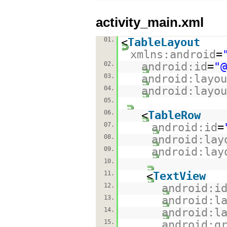
activity_main.xml
01.
<
TableLayout
xmlns:android
=
02.
android:id
=
"@
03.
android:layou
04.
android:layou
05.
06.
<
TableRow
07.
android:id
=
08.
android:lay
09.
android:lay
10.
11.
<
TextView
12.
android:i
13.
android:l
14.
android:l
15.
android:g