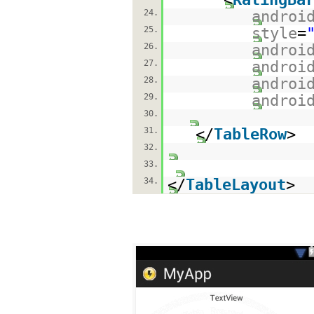
24.
androi
25.
style
=
26.
androi
27.
androi
28.
androi
29.
androi
30.
31.
</
TableRow
>
32.
33.
34.
</
TableLayout
>