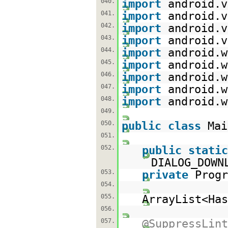
040.
import
android.v
041.
import
android.v
042.
import
android.v
043.
import
android.v
044.
import
android.w
045.
import
android.w
046.
import
android.w
047.
import
android.w
048.
import
android.w
049.
050.
public
class
Ma
051.
052.
public
static
DIALOG_DOWN
053.
private
Progr
054.
055.
ArrayList<Has
056.
057.
@SuppressLint