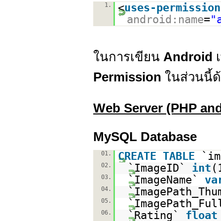
1.
<
uses-permission
android:name
=
"
ในการเขียน
Android
Permission
ในส่วนนี้ด
Web Server (PHP an
MySQL Database
01.
CREATE
TABLE
`im
02.
`ImageID`
int
(
03.
`ImageName`
va
04.
`ImagePath_Th
05.
`ImagePath_Fu
06.
`Rating`
float