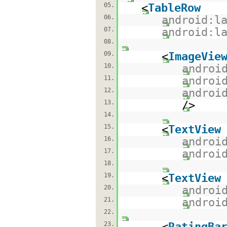
05.
<
TableRow
06.
android:l
07.
android:l
08.
09.
<
ImageVie
10.
androi
11.
androi
12.
androi
13.
/>
14.
15.
<
TextView
16.
androi
17.
androi
18.
19.
<
TextView
20.
androi
21.
androi
22.
23.
<
RatingBa