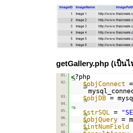
getGallery.php (เป็น
01.
<?php
02.
$objConnect
=
mysql_conne
03.
$objDB
= mysq
04.
05.
$strSQL
=
"S
06.
$objQuery
= m
07.
$intNumField
08.