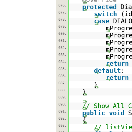
076.
protected
Dia
077.
switch
(i
078.
case
DIAL
079.
mProgr
080.
mProgr
081.
mProgr
082.
mProgr
083.
mProgr
084.
return
085.
default
:
086.
return
087.
}
088.
}
089.
090.
// Show All C
091.
public
void
S
092.
{
093.
// listVi