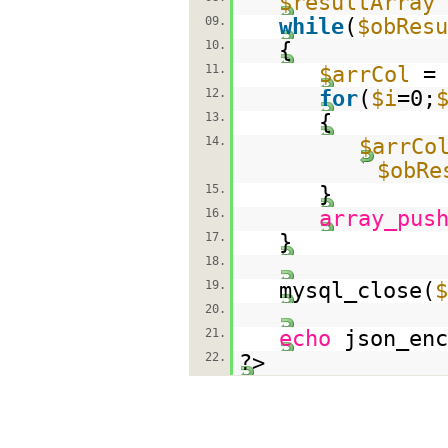
$resultArray
09.
while
(
$obResu
10.
{
11.
$arrCol
12.
for
(
$i
=0;
13.
{
14.
$arrCo
$obRe
15.
}
16.
array_pus
17.
}
18.
19.
mysql_close(
$
20.
21.
echo
json_enc
22.
?>