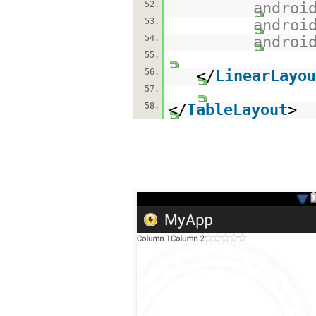
52.
androi
53.
androi
54.
androi
55.
56.
</
LinearLayou
57.
58.
</
TableLayout
>