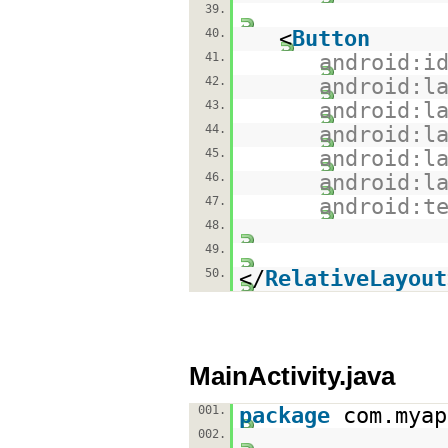
39.
40.
<
Button
41.
android:i
42.
android:l
43.
android:l
44.
android:l
45.
android:l
46.
android:l
47.
android:t
48.
49.
50.
</
RelativeLayout
MainActivity.java
001.
package
com.myap
002.