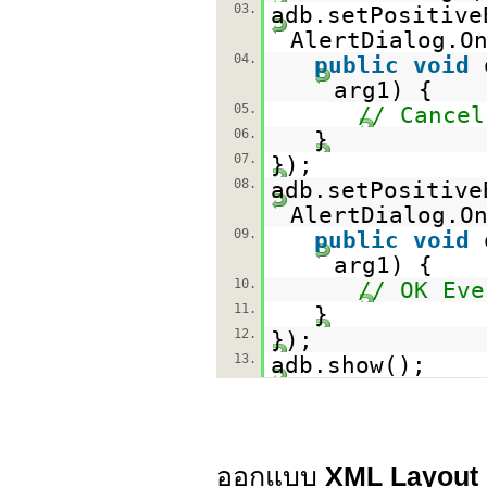
03.
adb.setPositive
AlertDialog.O
04.
public
void
arg1) {
05.
// Cancel
06.
}
07.
});
08.
adb.setPositive
AlertDialog.O
09.
public
void
arg1) {
10.
// OK Eve
11.
}
12.
});
13.
adb.show();
ออกแบบ
XML Layout