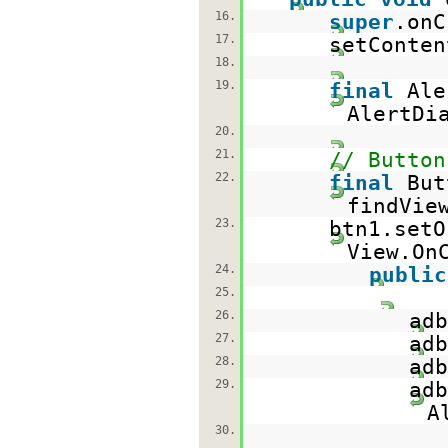
16.
super
.onC
17.
setConten
18.
19.
final
Ale
AlertDi
20.
21.
// Button
22.
final
But
findVie
23.
btn1.setO
View.On
24.
public
25.
26.
adb
27.
adb
28.
adb
29.
adb
A
30.