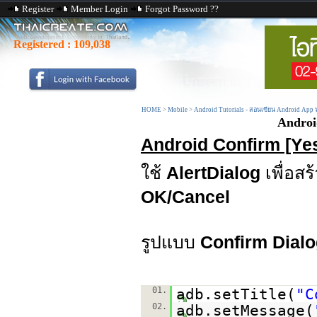
Register
Member Login
Forgot Password ??
Registered :
109,038
HOME
>
Mobile
>
Android Tutorials - สอนเขียน Android App
Androi
Android Confirm [Ye
ใช้
AlertDialog
เพื่อสร
OK/Cancel
รูปแบบ
Confirm Dial
01.
adb.setTitle(
"C
02.
adb.setMessage(