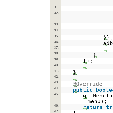
31.
32.
33.
34.
35.
});
36.
adb
37.
38.
}
39.
});
40.
41.
}
42.
43.
@Override
44.
public
boole
45.
getMenuIn
menu);
46.
return
tr
47.
}