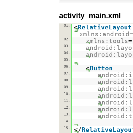
activity_main.xml
01.
<
RelativeLayout
xmlns:android
02.
xmlns:tools
=
03.
android:layo
04.
android:layo
05.
06.
<
Button
07.
android:i
08.
android:l
09.
android:l
10.
android:l
11.
android:l
12.
android:l
13.
android:t
14.
15.
</
RelativeLayou