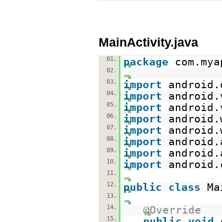
MainActivity.java
01.
package
com.mya
02.
03.
import
android.
04.
import
android.
05.
import
android.
06.
import
android.
07.
import
android.
08.
import
android.
09.
import
android.
10.
import
android.
11.
12.
public
class
Ma
13.
14.
@Override
15.
public
void