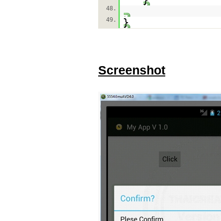
48.
49.
}
Screenshot