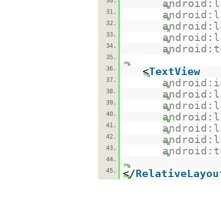
30.
android:l
31.
android:l
32.
android:l
33.
android:l
34.
android:t
35.
36.
<
TextView
37.
android:i
38.
android:l
39.
android:l
40.
android:l
41.
android:l
42.
android:l
43.
android:t
44.
45.
</
RelativeLayou