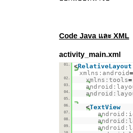
Code Java และ XML
activity_main.xml
01.
<
RelativeLayout
xmlns:android
02.
xmlns:tools
=
03.
android:layo
04.
android:layo
05.
06.
<
TextView
07.
android:i
08.
android:l
09.
android:l
10.