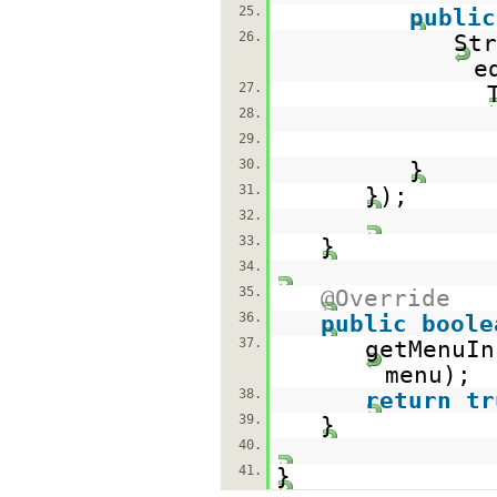
25.
public
26.
Str
e
27.
28.
29.
30.
}
31.
});
32.
33.
}
34.
35.
@Override
36.
public
boole
37.
getMenuIn
menu);
38.
return
tr
39.
}
40.
41.
}