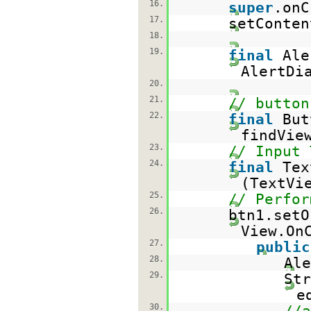
16.
super
.onC
17.
setConten
18.
19.
final
Ale
AlertDi
20.
21.
// button
22.
final
But
findVie
23.
// Input 
24.
final
Tex
(TextVi
25.
// Perfor
26.
btn1.setO
View.On
27.
public
28.
Ale
29.
Str
e
30.
//a