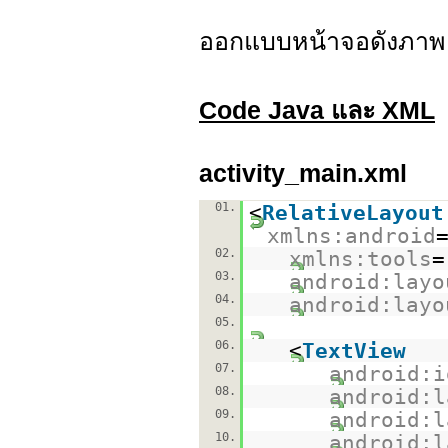
ออกแบบหน้าจอดังภาพ
Code Java และ XML
activity_main.xml
01.
<
RelativeLayout
xmlns:android
02.
xmlns:tools
=
03.
android:layo
04.
android:layo
05.
06.
<
TextView
07.
android:i
08.
android:l
09.
android:l
10.
android:l