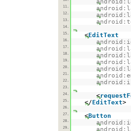
android:l
11.
android:l
12.
android:l
13.
android:t
14.
15.
<
EditText
16.
android:i
17.
android:l
18.
android:l
19.
android:l
20.
android:l
21.
android:e
22.
android:i
23.
24.
<
requestF
25.
</
EditText
>
26.
27.
<
Button
28.
android:i
29.
android:l