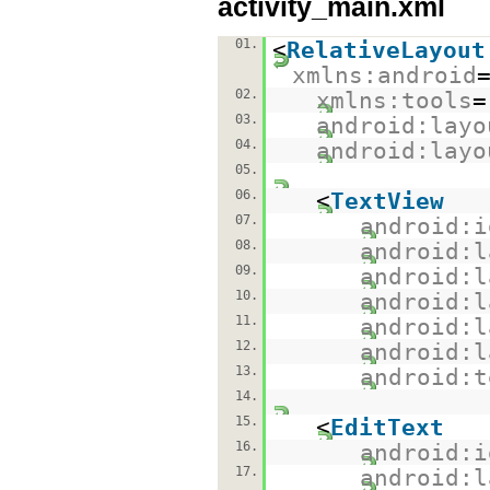
activity_main.xml
01.
<
RelativeLayout
xmlns:android
02.
xmlns:tools
=
03.
android:layo
04.
android:layo
05.
06.
<
TextView
07.
android:i
08.
android:l
09.
android:l
10.
android:l
11.
android:l
12.
android:l
13.
android:t
14.
15.
<
EditText
16.
android:i
17.
android:l