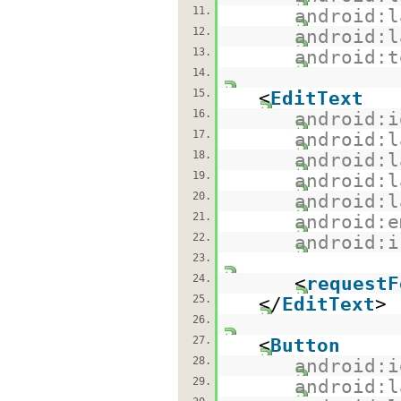
11.
android:l
12.
android:l
13.
android:t
14.
15.
<
EditText
16.
android:i
17.
android:l
18.
android:l
19.
android:l
20.
android:l
21.
android:e
22.
android:i
23.
24.
<
requestF
25.
</
EditText
>
26.
27.
<
Button
28.
android:i
29.
android:l