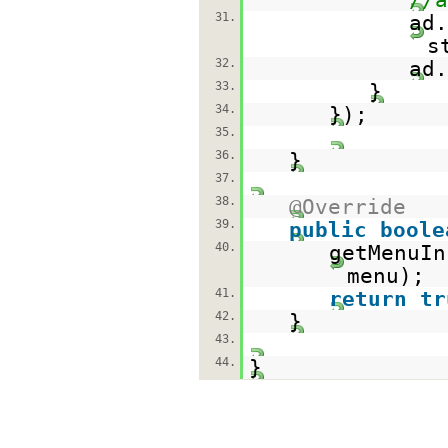
31.
ad.
s
32.
ad.
33.
}
34.
});
35.
36.
}
37.
38.
@Override
39.
public
boole
40.
getMenuIn
menu);
41.
return
tr
42.
}
43.
44.
}