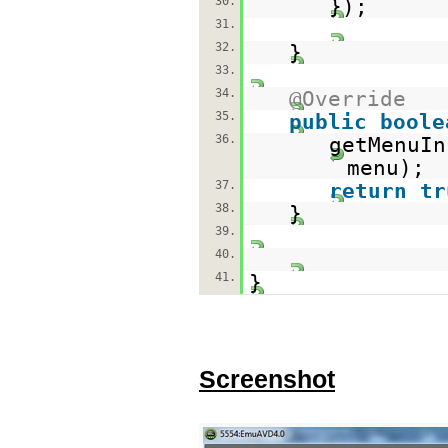
30.
});
31.
32.
}
33.
34.
@Override
35.
public
boole
36.
getMenuIn
menu);
37.
return
tr
38.
}
39.
40.
41.
}
Screenshot