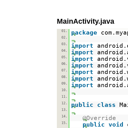
MainActivity.java
01.
package
com.mya
02.
03.
import
android.
04.
import
android.
05.
import
android.
06.
import
android.
07.
import
android.
08.
import
android.
09.
import
android.
10.
11.
12.
public
class
Ma
13.
14.
@Override
15.
public
void