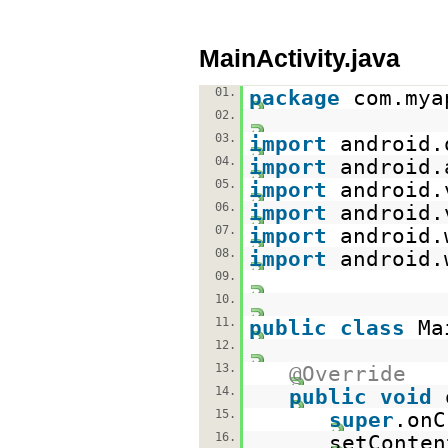
MainActivity.java
01.
package
com.mya
02.
03.
import
android.
04.
import
android.
05.
import
android.
06.
import
android.
07.
import
android.
08.
import
android.
09.
10.
11.
public
class
Ma
12.
13.
@Override
14.
public
void
15.
super
.onC
16.
setConten