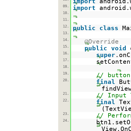
import
android.
09.
import
android.
10.
11.
12.
public
class
Ma
13.
14.
@Override
15.
public
void
16.
super
.onC
17.
setConten
18.
19.
// button
20.
final
But
findVie
21.
// Input 
22.
final
Tex
(TextVi
23.
// Perfor
24.
btn1.setO
View.On