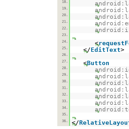
18.
android:l
19.
android:l
20.
android:l
21.
android:e
22.
android:i
23.
24.
<
requestF
25.
</
EditText
>
26.
27.
<
Button
28.
android:i
29.
android:l
30.
android:l
31.
android:l
32.
android:l
33.
android:l
34.
android:t
35.
36.
</
RelativeLayou