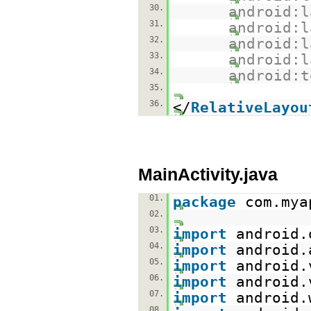
30.
android:l
31.
android:l
32.
android:l
33.
android:l
34.
android:t
35.
36.
</
RelativeLayou
MainActivity.java
01.
package
com.mya
02.
03.
import
android.
04.
import
android.
05.
import
android.
06.
import
android.
07.
import
android.
08.