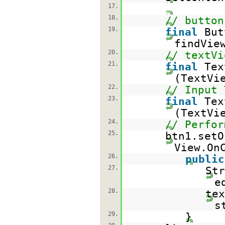
17.
18.
// button
19.
final
But
findVie
20.
// textVi
21.
final
Tex
(TextVi
22.
// Input 
23.
final
Tex
(TextVi
24.
// Perfor
25.
btn1.setO
View.On
26.
public
27.
Str
e
28.
tex
s
29.
}