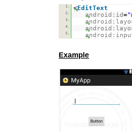
1.
<
EditText
2.
android:id
=
"
3.
android:layo
4.
android:layo
5.
android:inpu
Example