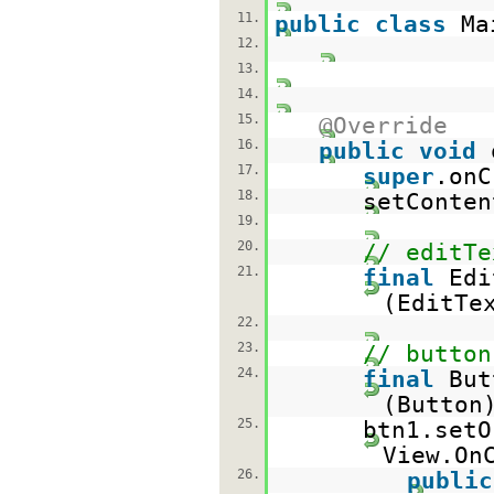
11.
public
class
Ma
12.
13.
14.
15.
@Override
16.
public
void
17.
super
.onC
18.
setConten
19.
20.
// editTe
21.
final
Edi
(EditTe
22.
23.
// button
24.
final
But
(Button
25.
btn1.setO
View.On
26.
public