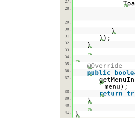
27.
Toa
28.
29.
30.
}
31.
})
32.
}
33.
34.
35.
@Override
36.
public
boole
37.
getMenuIn
menu);
38.
return
tr
39.
}
40.
41.
}