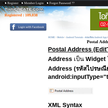
Register
Member Login
Forgot Password ??
Registered :
109,038
HOME
>
Mobile
>
Android Tutorials - สอนเขียน Android App
Postal Add
Postal Address (Edit
Address
เป็น
Widget
Address (รหัสไปรษณีย
android:inputType="
XML Syntax