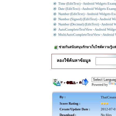
Time (EditText) - Android Widgets Exam
Date (EditText) - Android Widgets Exam
Number (EditText) - Android Widgets E
Number (Signed) (EditText) - Android W
Number (Decimal) (EditText) - Android 
AutoCompleteTextView - Android Widge
MultiAutoCompleteTextView - Android 
ช่วยกันสนับสนุนรักษาเว็บไซต์ความรู้แห
ลองใช้ค้นหาข้อมูล
Powered by
By :
ThaiCreat
Score Rating :
Create/Update Date :
2012-07-0
Download :
No files