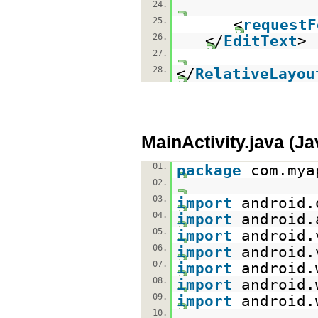
24.
25.
<
requestF
26.
</
EditText
>
27.
28.
</
RelativeLayou
MainActivity.java (J
01.
package
com.mya
02.
03.
import
android.
04.
import
android.
05.
import
android.
06.
import
android.
07.
import
android.
08.
import
android.
09.
import
android.
10.