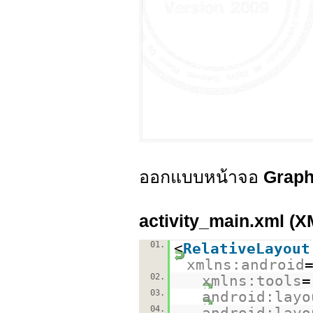
ออกแบบหน้าจอ
Graph
activity_main.xml (X
01.
<
RelativeLayout
xmlns:android
02.
xmlns:tools
=
03.
android:layo
04.
android:layo