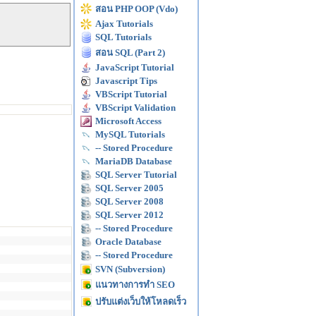
สอน PHP OOP (Vdo)
Ajax Tutorials
SQL Tutorials
สอน SQL (Part 2)
JavaScript Tutorial
Javascript Tips
VBScript Tutorial
VBScript Validation
Microsoft Access
MySQL Tutorials
-- Stored Procedure
MariaDB Database
SQL Server Tutorial
SQL Server 2005
SQL Server 2008
SQL Server 2012
-- Stored Procedure
Oracle Database
-- Stored Procedure
SVN (Subversion)
แนวทางการทำ SEO
ปรับแต่งเว็บให้โหลดเร็ว