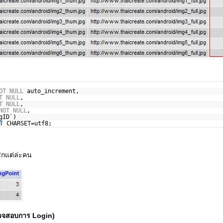
OT
NULL
auto_increment,
T
NULL
,
T
NULL
,
NOT
NULL
,
gID`)
T
CHARSET=utf8;
ิกแต่ล่ะคน
วจสอบการ Login)