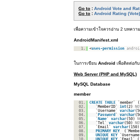
Go to
:
Android Vote and Ra
Go to
:
Android Rating (Vote)
เพื่อความเข้าใจควรอ่าน 2 บทความน
AndroidManifest.xml
1.
<
uses-permission
androi
ในการเขียน
Android
เพื่อติดต่อ
Web Server (PHP and MySQL)
MySQL Database
member
01.
CREATE
TABLE
`member` (
02.
`MemberID`
int
(2)
NO
03.
`Username`
varchar
(
04.
`
Password
`
varchar
(
05.
`
Name
`
varchar
(50)
N
06.
`Tel`
varchar
(50)
NO
07.
`Email`
varchar
(150
08.
PRIMARY
KEY
(`Membe
09.
UNIQUE
KEY
`Username
10.
UNIQUE
KEY
`Email` (