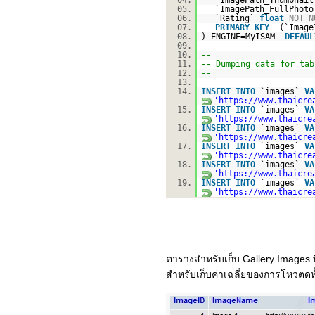
04.
`ImagePath_Thumbnai
05.
`ImagePath_FullPhot
06.
`Rating`
float
NOT
N
07.
PRIMARY
KEY
(`Image
08.
) ENGINE=MyISAM
DEFAUL
09.
10.
--
11.
-- Dumping data for tab
12.
--
13.
14.
INSERT
INTO
`images`
VA
'
https://www.thaicre
15.
INSERT
INTO
`images`
VA
'
https://www.thaicre
16.
INSERT
INTO
`images`
VA
'
https://www.thaicre
17.
INSERT
INTO
`images`
VA
'
https://www.thaicre
18.
INSERT
INTO
`images`
VA
'
https://www.thaicre
19.
INSERT
INTO
`images`
VA
'
https://www.thaicre
ตารางสำหรับเก็บ Gallery Images ท
สำหรับเก็บค่าเฉลี่ยของการโหวตดท