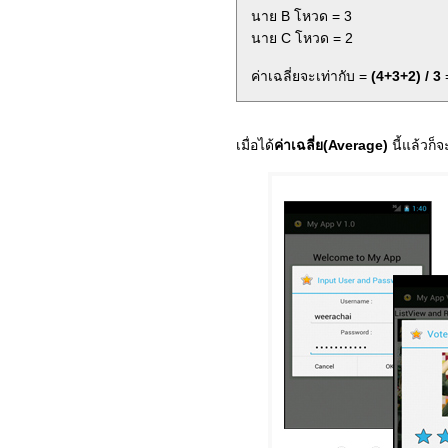
นาย B โหวด = 3
นาย C โหวด = 2
ค่าเฉลี่ยจะเท่ากับ =
(4+3+2) / 3
เมื่อได้
ค่าเฉลี่ย(Average)
นี้แล้วก