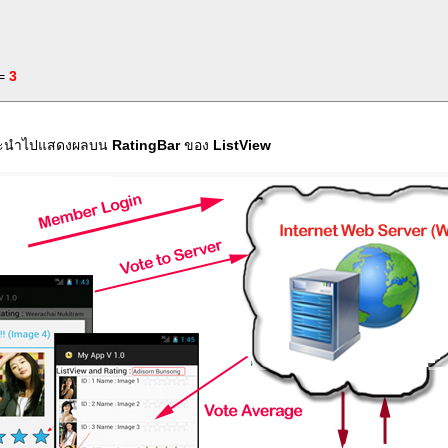
=
3
็จะนำไปแสดงผลบน
RatingBar
ของ
ListView