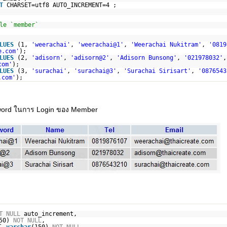
T
CHARSET=utf8 AUTO_INCREMENT=4 ;
le `member`
LUES
(1,
'weerachai'
,
'weerachai@1'
,
'Weerachai Nukitram'
,
'0819
e.com'
);
LUES
(2,
'adisorn'
,
'adisorn@2'
,
'Adisorn Bunsong'
,
'021978032'
,
com'
);
LUES
(3,
'surachai'
,
'surachai@3'
,
'Surachai Sirisart'
,
'0876543
.com'
);
word ในการ Login ของ Member
T
NULL
auto_increment,
50)
NOT
NULL
,