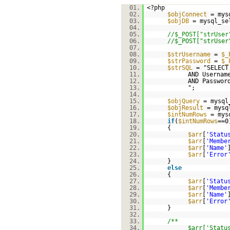
01.
<?php
02.
$objConnect
= mys
03.
$objDB
= mysql_se
04.
05.
//$_POST["strUser
06.
//$_POST["strUser
07.
08.
$strUsername
=
$_
09.
$strPassword
=
$_
10.
$strSQL
= "SELECT
11.
AND Userna
12.
AND Passwo
13.
";
14.
15.
$objQuery
= mysql
16.
$objResult
= mysq
17.
$intNumRows
= mys
18.
if
(
$intNumRows
==0
19.
{
20.
$arr
[
'Statu
21.
$arr
[
'Membe
22.
$arr
[
'Name'
23.
$arr
[
'Error
24.
}
25.
else
26.
{
27.
$arr
[
'Statu
28.
$arr
[
'Membe
29.
$arr
[
'Name'
30.
$arr
[
'Error
31.
}
32.
33.
/**
34.
$arr['Statu