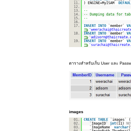
11.
) ENGINE=MyISAM
DEFAUL
12.
13.
--
14.
-- Dumping data for tab
15.
--
16.
17.
INSERT
INTO
`member`
VA
'weerachai@thaicreat
18.
INSERT
INTO
`member`
VA
'adisorn@thaicreate.
19.
INSERT
INTO
`member`
VA
'surachai@thaicreate
ตารางสำหรับเก็บ User และ Pass
images
01.
CREATE
TABLE
`images` (
02.
`ImageID`
int
(11)
NO
03.
`ImageName`
varchar
(