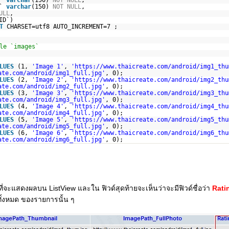
l`
varchar
(150)
NOT
NULL
,
o`
varchar
(150)
NOT
NULL
,
ULL
,
ID`)
T
CHARSET=utf8 AUTO_INCREMENT=7 ;
le `images`
LUES
(1,
'Image 1'
,
'
https://www.thaicreate.com/android/img1_thu
ate.com/android/img1_full.jpg
'
, 0);
LUES
(2,
'Image 2'
,
'
https://www.thaicreate.com/android/img2_thu
ate.com/android/img2_full.jpg
'
, 0);
LUES
(3,
'Image 3'
,
'
https://www.thaicreate.com/android/img3_thu
ate.com/android/img3_full.jpg
'
, 0);
LUES
(4,
'Image 4'
,
'
https://www.thaicreate.com/android/img4_thu
ate.com/android/img4_full.jpg
'
, 0);
LUES
(5,
'Image 5'
,
'
https://www.thaicreate.com/android/img5_thu
ate.com/android/img5_full.jpg
'
, 0);
LUES
(6,
'Image 6'
,
'
https://www.thaicreate.com/android/img6_thu
ate.com/android/img6_full.jpg
'
, 0);
ี่จะแสดงผลบน ListView และใน ฟิวด์สุดท้ายจะเห็นว่าจะมีฟิวด์ชื่อว่า
Rati
ั้งหมด ของรายการนั้น ๆ