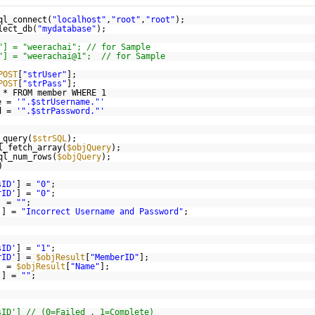
ql_connect(
"localhost"
,
"root"
,
"root"
);
lect_db(
"mydatabase"
);
"] = "weerachai"; // for Sample
"] = "weerachai@1"; // for Sample
POST
[
"strUser"
];
POST
[
"strPass"
];
 * FROM member WHERE 1
me =
'".$strUsername."'
rd =
'".$strPassword."'
_query(
$strSQL
);
l_fetch_array(
$objQuery
);
ql_num_rows(
$objQuery
);
)
sID'
] =
"0"
;
rID'
] =
"0"
;
] =
""
;
'
] =
"Incorrect Username and Password"
;
sID'
] =
"1"
;
rID'
] =
$objResult
[
"MemberID"
];
] =
$objResult
[
"Name"
];
'
] =
""
;
sID'] // (0=Failed , 1=Complete)