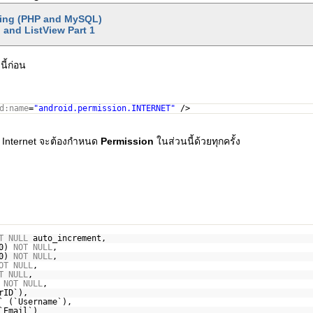
ting (PHP and MySQL)
 and ListView Part 1
ี้ก่อน
d:name
=
"android.permission.INTERNET"
/>
กับ Internet จะต้องกำหนด
Permission
ในส่วนนี้ด้วยทุกครั้ง
T
NULL
auto_increment,
50)
NOT
NULL
,
50)
NOT
NULL
,
OT
NULL
,
T
NULL
,
)
NOT
NULL
,
rID`),
` (`Username`),
`Email`)