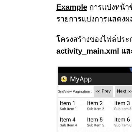
Example
การแบ่งหน้า
รายการแบ่งการแสดงผ
โครงสร้างของไฟล์ประก
activity_main.xml แล