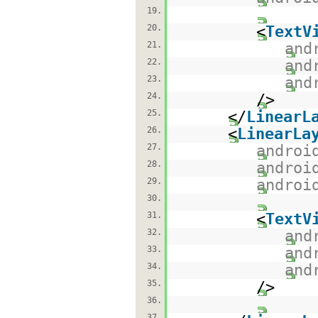
19.
20.
<
TextV
21.
and
22.
and
23.
and
24.
/>
25.
</
LinearL
26.
<
LinearLa
27.
androi
28.
androi
29.
androi
30.
31.
<
TextV
32.
and
33.
and
34.
and
35.
/>
36.
37.