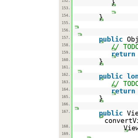
152.
}
153.
154.
}
155.
156.
157.
public
Ob
158.
// TOD
159.
return
160.
}
161.
162.
public
lo
163.
// TOD
164.
return
165.
}
166.
167.
public
Vi
convertV
168.
Vie
169.