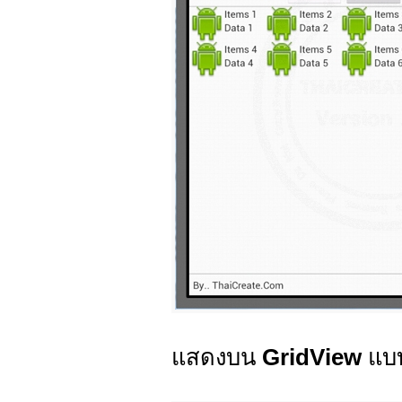
แสดงบน
GridView
แบ