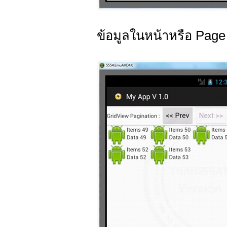
ข้อมูลในหน้าหรือ Page 