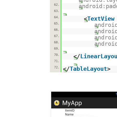
62.
android:pad
63.
64.
<
TextView
65.
androi
66.
androi
67.
androi
68.
androi
69.
70.
</
LinearLayo
71.
72.
</
TableLayout
>