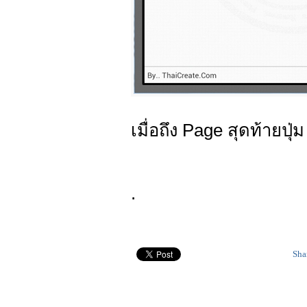
เมื่อถึง Page สุดท้ายปุ่
.
Sha