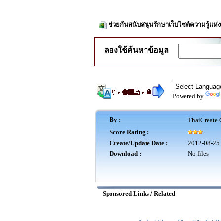
ช่วยกันสนับสนุนรักษาเว็บไซต์ความรู้แห่ง
ลองใช้ค้นหาข้อมูล
Powered by
By :
ThaiCreate.
Score Rating :
Create/Update Date :
2012-08-25 
Download :
No files
Sponsored Links / Related