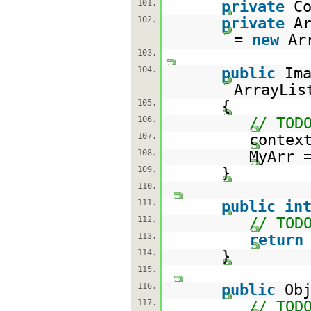
101.
private
C
102.
private
A
=
new
Ar
103.
104.
public
Im
ArrayLis
105.
{
106.
// TOD
107.
contex
108.
MyArr 
109.
}
110.
111.
public
in
112.
// TOD
113.
return
114.
}
115.
116.
public
Ob
117.
// TOD