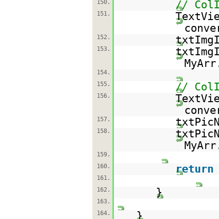
150.
// Col
151.
TextVi
conve
152.
txtImg
153.
txtImg
MyArr
154.
155.
// Col
156.
TextVi
conve
157.
txtPic
158.
txtPic
MyArr
159.
160.
return
161.
162.
}
163.
164.
}