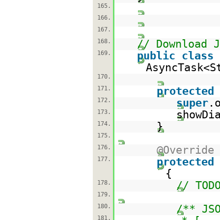
165.
166.
167.
168.
// Download J
169.
public
class
AsyncTask<S
170.
171.
protected
172.
super
.
173.
showDi
174.
}
175.
176.
@Override
177.
protected
{
178.
// TOD
179.
180.
/** JS
181.