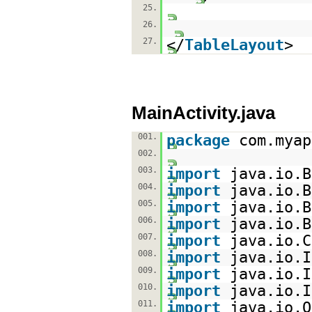
25.
26.
27.
</
TableLayout
>
MainActivity.java
001.
package
com.myap
002.
003.
import
java.io.B
004.
import
java.io.B
005.
import
java.io.B
006.
import
java.io.B
007.
import
java.io.C
008.
import
java.io.I
009.
import
java.io.I
010.
import
java.io.I
011.
import
java.io.O