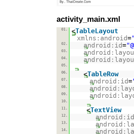
activity_main.xml
01.
<
TableLayout
xmlns:android
=
02.
android:id
=
"@
03.
android:layou
04.
android:layou
05.
06.
<
TableRow
07.
android:id
=
08.
android:lay
09.
android:lay
10.
11.
<
TextView
12.
android:i
13.
android:l
14.
android:l