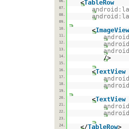
06.
<
TableRow
07.
android:l
08.
android:l
09.
10.
<
ImageVie
11.
androi
12.
androi
13.
androi
14.
/>
15.
16.
<
TextView
17.
androi
18.
androi
19.
20.
<
TextView
21.
androi
22.
androi
23.
24.
</
TableRow
>