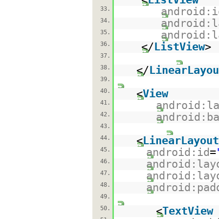
33.
android:i
34.
android:l
35.
android:l
36.
</
ListView
>
37.
38.
</
LinearLayou
39.
40.
<
View
41.
android:l
42.
android:b
43.
44.
<
LinearLayout
45.
android:id
=
46.
android:lay
47.
android:lay
48.
android:pad
49.
50.
<
TextView