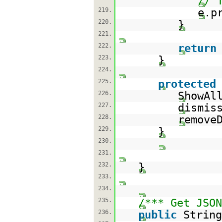
// 
219.
e.p
220.
}
221.
222.
return
223.
}
224.
225.
protected
226.
ShowAl
227.
dismis
228.
remove
229.
}
230.
231.
232.
}
233.
234.
235.
/*** Get JSON
236.
public
String