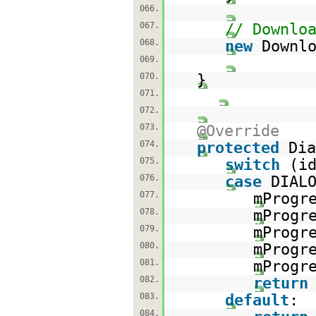
066.
067.
// Downlo
068.
new
Downl
069.
070.
}
071.
072.
073.
@Override
074.
protected
Dia
075.
switch
(i
076.
case
DIAL
077.
mProgr
078.
mProgr
079.
mProgr
080.
mProgr
081.
mProgr
082.
return
083.
default
:
084.