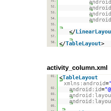
51.
androi
52.
androi
53.
androi
54.
androi
55.
56.
</
LinearLayou
57.
58.
</
TableLayout
>
activity_column.xml
01.
<
TableLayout
xmlns:android
=
02.
android:id
=
"@
03.
android:layou
04.
android:layou
05.