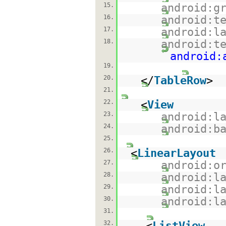
15.
android:g
16.
android:t
17.
android:l
18.
android:t
android:
19.
20.
</
TableRow
>
21.
22.
<
View
23.
android:l
24.
android:b
25.
26.
<
LinearLayout
27.
android:o
28.
android:l
29.
android:l
30.
android:l
31.
32.
<
ListView