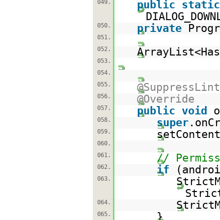
049.
public
static
DIALOG_DOWN
050.
private
Progr
051.
052.
ArrayList<Has
053.
054.
055.
@SuppressLint
056.
@Override
057.
public
void
o
058.
super
.onC
059.
setConten
060.
061.
// Permis
062.
if
(andro
063.
Strict
Stric
064.
Strict
065.
}