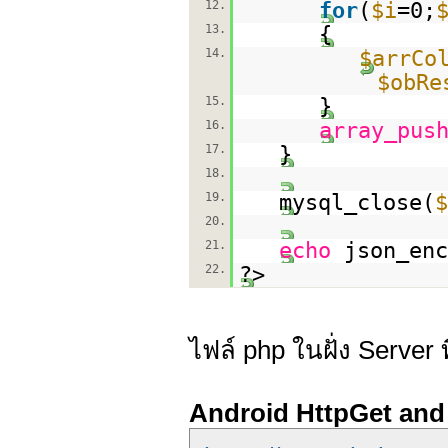
12.
for
(
$i
=0;
13.
{
14.
$arrCo
$obRe
15.
}
16.
array_pus
17.
}
18.
19.
mysql_close(
$
20.
21.
echo
json_enc
22.
?>
ไฟล์ php ในฝั่ง Server ท
Android HttpGet and