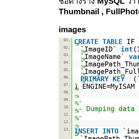
ชื่อตางราง
MySQL
ว่า
Thumbnail , FullPho
images
01.
CREATE
TABLE
IF
02.
`ImageID`
int
(
03.
`ImageName`
va
04.
`ImagePath_Th
05.
`ImagePath_Fu
06.
PRIMARY
KEY
(
07.
) ENGINE=MyISAM
08.
09.
--
10.
-- Dumping data 
11.
--
12.
13.
INSERT
INTO
`ima
`ImagePath_Thu