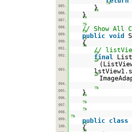
return
085.
}
086.
}
087.
088.
// Show All C
089.
public
void
S
090.
{
091.
// listVi
092.
final
Lis
(ListVie
093.
lstView1.
ImageAda
094.
095.
}
096.
097.
098.
099.
public
class
100.
{