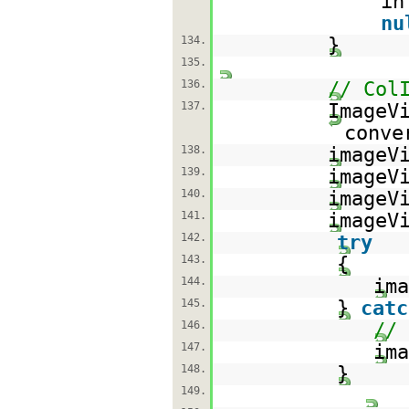
in
nu
134.
}
135.
136.
// Col
137.
ImageV
conve
138.
imageV
139.
imageV
140.
imageV
141.
imageV
142.
try
143.
{
144.
ima
145.
}
catc
146.
// 
147.
ima
148.
}
149.