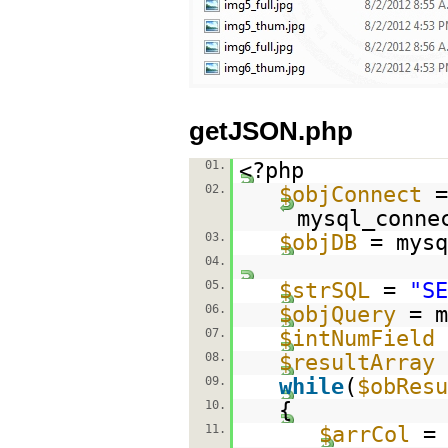
getJSON.php
01.
<?php
02.
$objConnect
=
mysql_conne
03.
$objDB
= mysq
04.
05.
$strSQL
=
"S
06.
$objQuery
= m
07.
$intNumField
08.
$resultArray
09.
while
(
$obResu
10.
{
11.
$arrCol