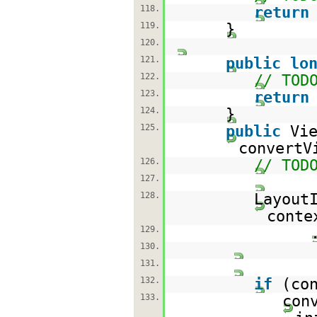
118.
return
119.
}
120.
121.
public
lo
122.
// TOD
123.
return
124.
}
125.
public
Vi
convertV
126.
// TOD
127.
128.
Layout
conte
129.
130.
131.
132.
if
(co
133.
con