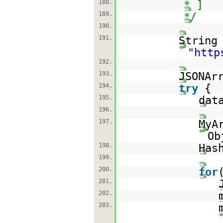
188.
* ]
189.
*/
190.
191.
String
"
http
192.
193.
JSONAr
194.
try
{
195.
dat
196.
197.
MyA
Ob
198.
Has
199.
200.
for
201.
202.
203.