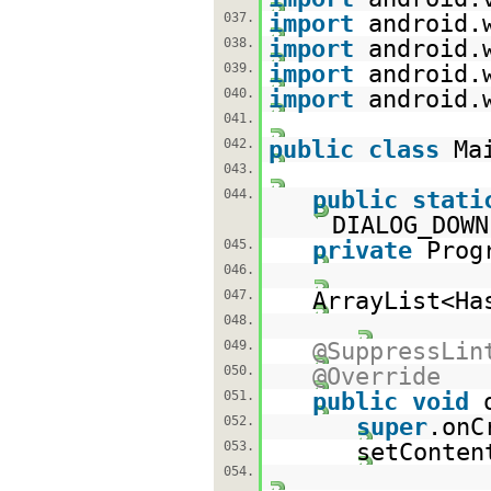
037.
import
android.
038.
import
android.
039.
import
android.
040.
import
android.
041.
042.
public
class
Ma
043.
044.
public
stati
DIALOG_DOW
045.
private
Prog
046.
047.
ArrayList<Ha
048.
049.
@SuppressLin
050.
@Override
051.
public
void
052.
super
.onC
053.
setConten
054.