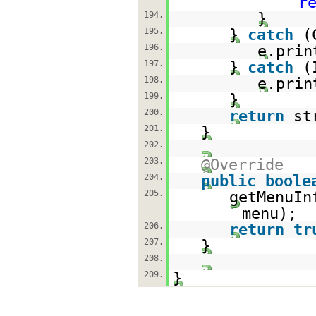
r
194.
}
195.
}
catch
(
196.
e.prin
197.
}
catch
(
198.
e.prin
199.
}
200.
return
st
201.
}
202.
203.
@Override
204.
public
boole
205.
getMenuIn
menu);
206.
return
tr
207.
}
208.
209.
}