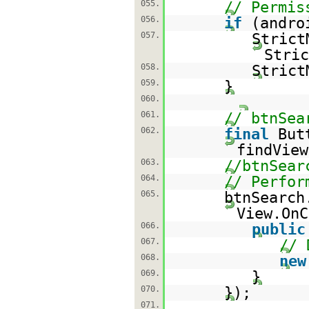
055.
// Permis
056.
if
(andro
057.
Strict
Stric
058.
Strict
059.
}
060.
061.
// btnSea
062.
final
But
findView
063.
//btnSear
064.
// Perfor
065.
btnSearch
View.OnC
066.
public
067.
// 
068.
new
069.
}
070.
});
071.