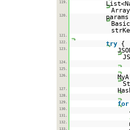
119.
List<N
Array
120.
params
Basic
strKe
121.
122.
try
{
123.
JSO
J
124.
125.
126.
MyA
S
127.
Has
128.
129.
for
130.
131.
132.
133.