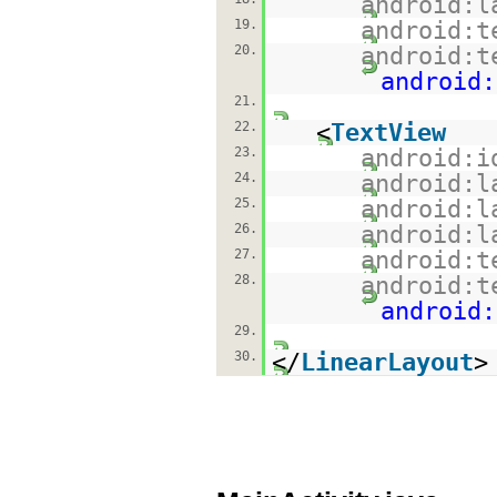
android:l
19.
android:t
20.
android:t
android:
21.
22.
<
TextView
23.
android:i
24.
android:l
25.
android:l
26.
android:l
27.
android:t
28.
android:t
android:
29.
30.
</
LinearLayout
>