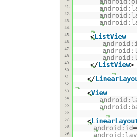
android:o
41.
android:l
42.
android:l
43.
android:l
44.
45.
<
ListView
46.
android:
47.
android:
48.
android:
49.
</
ListView
>
50.
51.
</
LinearLayo
52.
53.
<
View
54.
android:l
55.
android:b
56.
57.
<
LinearLayou
58.
android:id
=
59.
android:lay