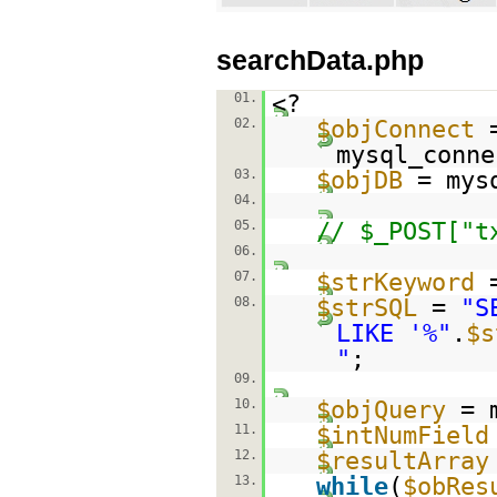
searchData.php
01.
<?
02.
$objConnect
mysql_conne
03.
$objDB
= mys
04.
05.
// $_POST["t
06.
07.
$strKeyword
08.
$strSQL
=
"S
LIKE '%"
.
$s
"
;
09.
10.
$objQuery
= 
11.
$intNumField
12.
$resultArray
13.
while
(
$obRes