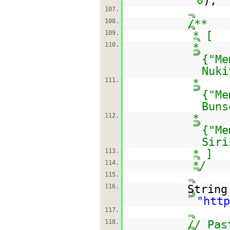
0
);
107.
108.
/**
109.
* [
110.
*
{"Me
Nuki
111.
*
{"Me
Buns
112.
*
{"Me
Siri
113.
* ]
114.
*/
115.
116.
String
"
http
117.
118.
// Pas