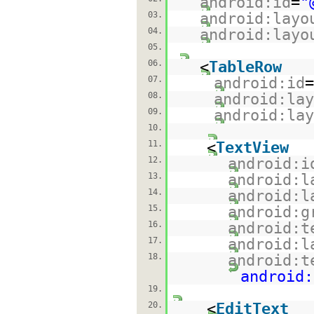
android:id
=
"
03.
android:layo
04.
android:layo
05.
06.
<
TableRow
07.
android:id
=
08.
android:lay
09.
android:lay
10.
11.
<
TextView
12.
android:i
13.
android:l
14.
android:l
15.
android:g
16.
android:t
17.
android:l
18.
android:t
android:
19.
20.
<
EditText