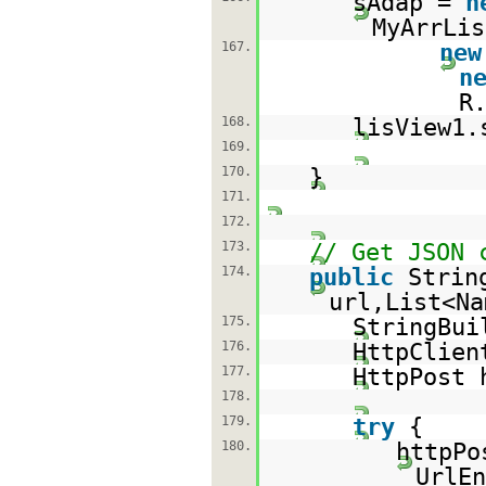
sAdap =
n
MyArrLis
167.
new
n
R
168.
lisView1.
169.
170.
}
171.
172.
173.
// Get JSON 
174.
public
Strin
url,List<Na
175.
StringBui
176.
HttpClien
177.
HttpPost 
178.
179.
try
{
180.
httpPo
UrlEn