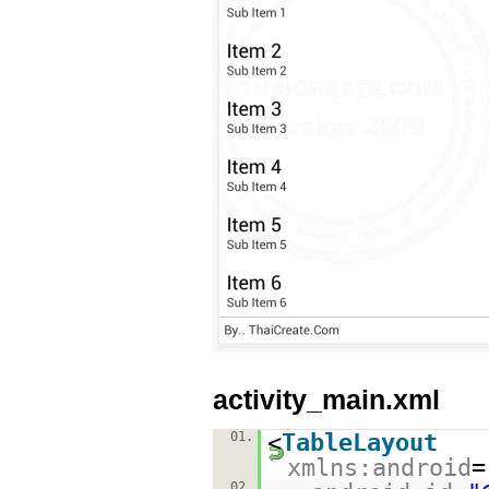
activity_main.xml
01.
<
TableLayout
xmlns:android
=
02.