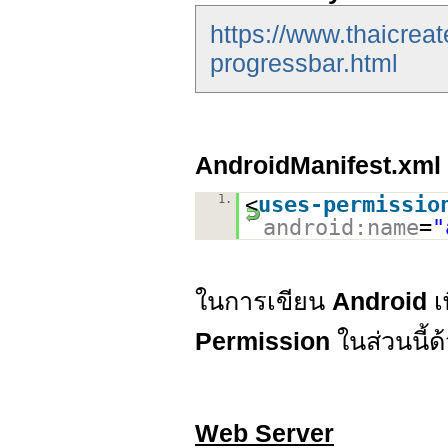
https://www.thaicrea
progressbar.html
AndroidManifest.xml
1.
<
uses-permissio
android:name
=
"
ในการเขียน
Android
เ
Permission
ในส่วนนี้ด
Web Server