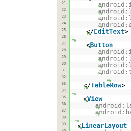
21.
android:
22.
android:
23.
android:
24.
android:
25.
</
EditText
>
26.
27.
<
Button
28.
android:
29.
android:
30.
android:
31.
android:
32.
33.
</
TableRow
>
34.
35.
<
View
36.
android:l
37.
android:b
38.
39.
<
LinearLayout
40.