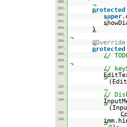
090.
091.
protected
092.
super
.
093.
showDi
094.
}
095.
096.
@Override
097.
protected
098.
// TOD
099.
100.
// key
101.
EditTe
(Edit
102.
103.
// Dis
104.
InputM
(Inpu
105.
C
106.
imm.hi