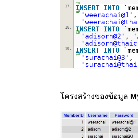
17.
INSERT
INTO
`me
'weerachai@1'
'weerachai@tha
18.
INSERT
INTO
`me
'adisorn@2'
,
'
'adisorn@thaic
19.
INSERT
INTO
`me
'surachai@3'
,
'surachai@thai
โครงสร้างของข้อมูล
M