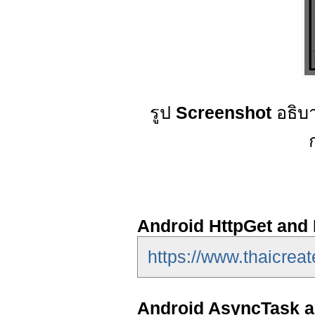
รูป
Screenshot
อธิบ
Android HttpGet and 
https://www.thaicreat
Android AsyncTask 