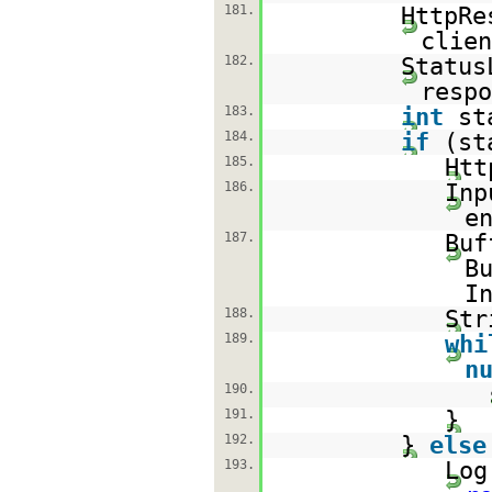
181.
HttpRe
clien
182.
Status
respo
183.
int
st
184.
if
(st
185.
Htt
186.
Inp
e
187.
Buf
B
I
188.
Str
189.
whi
n
190.
191.
}
192.
}
else
193.
Log