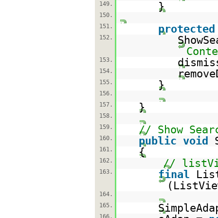
149.
}
150.
151.
protected
152.
ShowSe
Conte
153.
dismis
154.
remove
155.
}
156.
157.
}
158.
159.
// Show Sear
160.
public
void
161.
{
162.
// listV
163.
final
Lis
(ListVi
164.
165.
SimpleAda
166.