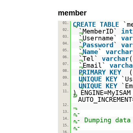
member
01.
CREATE
TABLE
`m
02.
`MemberID`
int
03.
`Username`
var
04.
`
Password
`
var
05.
`
Name
`
varchar
06.
`Tel`
varchar
07.
`Email`
varcha
08.
PRIMARY
KEY
(
09.
UNIQUE
KEY
`Us
10.
UNIQUE
KEY
`Em
11.
) ENGINE=MyIS
AUTO_INCREMENT
12.
13.
--
14.
-- Dumping data
15.
--
16.