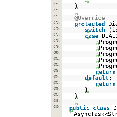
072.
}
073.
074.
@Override
075.
protected
Di
076.
switch
(i
077.
case
DIAL
078.
mProgr
079.
mProgr
080.
mProgr
081.
mProgr
082.
mProgr
083.
return
084.
default
:
085.
return
086.
}
087.
}
088.
089.
public
class
D
AsyncTask<St