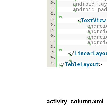
60.
android:lay
61.
android:pad
62.
63.
<
TextView
64.
androi
65.
androi
66.
androi
67.
androi
68.
69.
</
LinearLayo
70.
71.
</
TableLayout
>
activity_column.xml