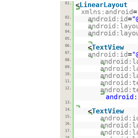
01.
<
LinearLayout
xmlns:android
=
02.
android:id
=
"
03.
android:layo
04.
android:layo
05.
06.
<
TextView
07.
android:id
=
"
08.
android:l
09.
android:l
10.
android:l
11.
android:t
12.
android:t
android:
13.
14.
<
TextView
15.
android:i
16.
android:l
17.
android:l
18.