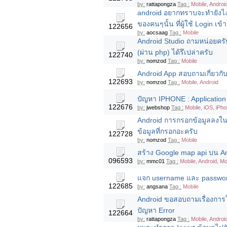
by:
rattapongza
Tag :
Mobile, Androi
android อยากทราบจะทำยังไงเวล
ของคนๆนั้น ที่ผู้ใช้ Login เข
122656
by:
aocsaag
Tag :
Mobile
Android Studio ถามหน่อยคร
(ผ่าน php) ได้รึเปล่าครับ
122740
by:
nomzod
Tag :
Mobile
Android App สอบถามเกี่ยวกับก
122693
by:
nomzod
Tag :
Mobile, Android
ปัญหา IPHONE : Application 
122676
by:
jwebshop
Tag :
Mobile, iOS, iPh
Android การกรอกข้อมูลลงใน 
ข้อมูลที่กรอกอะครับ
122728
by:
nomzod
Tag :
Mobile
สร้าง Google map api บน A
096593
by:
mmc01
Tag :
Mobile, Android, Mo
แจก username และ passwor
122685
by:
angsana
Tag :
Mobile
Android ขอสอบถามเรื่องการใ
ปัญหา Error
122664
by:
rattapongza
Tag :
Mobile, Androi