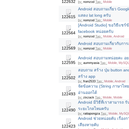
122632
by:
nomzod
Tag :
Mobile
Android สอบถามเกี่ยว Goo
แสดง lat long ครับ
122615
by:
nomzod
Tag :
Mobile
[Android Studio] ขอวิธีแชร์
facebook หน่อยครับ
122564
by:
nomzod
Tag :
Mobile, Android
Android สอบถามเกี่ยวกับการ
122569
by:
nomzod
Tag :
Mobile
Android สอบถามหน่อยคะ อย
122595
by:
aummyasia
Tag :
Mobile, MySQL,
สอบถาม สร้าง ปุ่ม button andr
สร้าง app
122502
by:
fran2533
Tag :
Mobile, Android
จัดข้อความ (String ภาษาไทย)
อ่านออกได้
122493
by:
zixzack
Tag :
Mobile, Mobile
Android มีวิธีที่เราสามารถ 
ระยะไกลไหมครับ
122490
by:
rattapongza
Tag :
Mobile, MySQL
Android ช่วยหน่อยคับ เรื่อ
เสียงหายคับ
122423