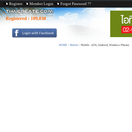
Register
Member Login
Forgot Password ??
Registered :
109,038
HOME
>
Mobile
>
Mobile : (iOS, Android, Windows Phone)