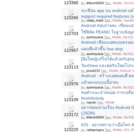
123360
by:
ithikom5004
Tag :
Mobile, Device
จะเขียน app บน android แต่
support required features (v
123265
by:
clubp_mark
Tag :
Mobile, JavaScr
Android สอบถามคะ เขียนแอ
ใช้ฟิล์ด PEANO ในฐานข้อมู
122703
by:
aummyasia
Tag :
Mobile, MySQL,
Android เขียนแอพแอนดรอยแผน
แผนที่แล้วขึ้น has stop
122957
by:
aummyasia
Tag :
Mobile, MySQL,
[มือใหม่][แก้ไขได้แล้วครับ]
TextView และพอรันใหม่โป
123113
by:
prasit210
Tag :
Mobile, Android, 
Android : สร้างแอพแผนที่ ตอน
แล้วerrorแบบนี้อ่าคะ
122976
by:
aummyasia
Tag :
Mobile, MySQL,
ขอคำแนะนำหน่อย การเปลี่ยน ac
finishActivity
123109
by:
naytan
Tag :
Mobile
อยากสอบถามเรื่อง Android 
(JSON)
123172
by:
ithikom5004
Tag :
Mobile, MySQL
iOS - อยากทราบว่าเมื่อไหร่ 
123220
by:
rattapongza
Tag :
Mobile, iOS, i