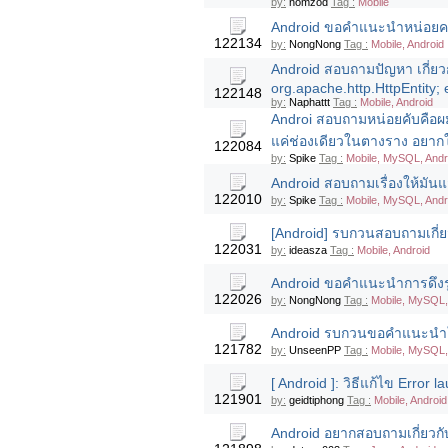
by:
nomzod
Tag :
Mobile
Android ขอคำแนะนำหน่อยครั
122134
by:
NongNong
Tag :
Mobile, Android
Android สอบถามปัญหา เกี่ยว
org.apache.http.HttpEntity; 
122148
by:
Naphattt
Tag :
Mobile, Android
Androi สอบถามหน่อยคับคือผม
แค่ช่องเดียวในตางราง อยากให
122084
by:
Spike
Tag :
Mobile, MySQL, Andr
Android สอบถามเรื่องให้มั
122010
by:
Spike
Tag :
Mobile, MySQL, Andr
[Android] รบกวนสอบถามเกี่ยว
122031
by:
ideasza
Tag :
Mobile, Android
Android ขอคำแนะนำการดึงร
122026
by:
NongNong
Tag :
Mobile, MySQL, 
Android รบกวนขอคำแนะนำใ
121782
by:
UnseenPP
Tag :
Mobile, MySQL,
[ Android ]: วิธีแก้ไข Error
121901
by:
geidtiphong
Tag :
Mobile, Android
Android อยากสอบถามเกี่ยวกับ