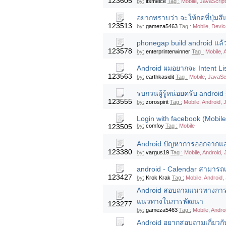
123605
by:
itsmeice
Tag :
Mobile, JavaScript
อยากทราบว่า จะให้กดที่ปุ่มสี
123513
by:
gameza5463
Tag :
Mobile, Devic
phonegap build android แล้วข
123578
by:
enterprinterwinner
Tag :
Mobile, 
Android ผมอยากจะ Intent Lis
123563
by:
earthkasidit
Tag :
Mobile, JavaScr
รบกวนผู้รู้หน่อยครับ androi
123555
by:
zorospirit
Tag :
Mobile, Android,
Login with facebook (Mobile
123505
by:
comfoy
Tag :
Mobile
Android ปัญหาการออกจากแอพห
123380
by:
vargus19
Tag :
Mobile, Android,
android - Calendar สามารถ
123427
by:
Krok Krak
Tag :
Mobile, Android,
Android สอบถามแนวทางการท
แนวทางในการพัฒนา
123277
by:
gameza5463
Tag :
Mobile, Andro
Android อยากสอบถามเกี่ยวกับ