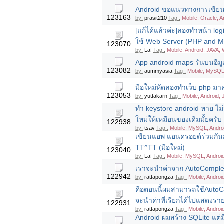
Android ขอแนวทางการเขียนแ
123163
by:
prasit210
Tag :
Mobile, Oracle, A
[แก้ได้แล้วค่ะ]ลองทำหน้า 
ใช้ Web Server (PHP and M
123070
by:
Laf
Tag :
Mobile, Android, JAVA,
App android maps รันบนอีมูเลเ
123082
by:
aummyasia
Tag :
Mobile, MySQL,
มือใหม่หัดลองทำเว็บ php ม
123053
by:
yuttakarn
Tag :
Mobile, Android, 
ทำ keystore android หาย ไม
ใหม่ให้เหมือนของเดิมมั้ยครับ
122938
by:
tsav
Tag :
Mobile, MySQL, Andro
เขียนแอพ แอนดรอยด์ร่วมกันกั
TT^TT (มือใหม่)
123040
by:
Laf
Tag :
Mobile, MySQL, Androi
เราจะนำค่าจาก AutoComplete
122942
by:
rattapongza
Tag :
Mobile, Androi
คือตอนนี้ผมสามารถใช้AutoCo
จะนำค่าที่เรียกได้ไปแสดงราย
122931
by:
rattapongza
Tag :
Mobile, Androi
Android ผมสร้าง SQLite แต่ม