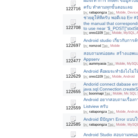
ผมจะทำการ Insert ข้อมูลไปยั
ครับ ทำตามทุกขั้นตอนเลย
122716
by:
rattapongza
Tag :
Mobile, Device
ช่วยดูให้ทีครับ พอดีเจอ Err 
the manual that corresponds
122708
to use near '$_POST["stxtStu
by:
oreo1109
Tag :
Mobile, MySQL, 
Android studio เกี่ยวกับกา
122697
by:
nomzod
Tag :
Mobile
สอบถามหน่อยคะ สร้างแอพแอน
Appserv
122477
by:
aummyasia
Tag :
Mobile, MySQL,
Android คือผมจะทำยังไงไม่ให
122629
by:
oreo1109
Tag :
Mobile, Android
Andorid connect dabase erro
java.sql.Connection.createS
122655
by:
boonmapi
Tag :
Mobile, Ms SQL 
Android อยากสอบถามเรื่องก
Listview ครับ
122559
by:
rattapongza
Tag :
Mobile, Androi
Android มีปัญหา Error แบบใ
122585
by:
rattapongza
Tag :
Mobile, MySQL
Android Studio สอบถามหน่อยคร