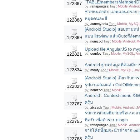
"TABLEmembersMemberID": 
122887
by:
rattapongza
Tag :
Mobile, Androi
ช่วยหน่อยคะ แอพแอนดรอย go
หมุดคนละสี
122888
by:
aummyasia
Tag :
Mobile, MySQL,
[Android Studio] สอบถามหน่
แบบ listview แล้วOutofMem
122869
by:
nomzod
Tag :
Mobile, Android, M
Upload file AngularJS to my
122821
by:
comfoy
Tag :
Mobile, MySQL, And
Android ฐานข้อมูลที่ต้องมีก
122834
by:
mooty
Tag :
Mobile, MySQL, Java
[Android Studio] เกี่ยวกับกา
รูปมาแสดงแล้ว OutOfMemor
122823
by:
nomzod
Tag :
Mobile
Android : Context menu จัดตำ
ครับ
122767
by:
zixzack
Tag :
Mobile, Android, J
รบกวนช่วยอธิบายหรือแนะแนวเ
ทีครับเพื่อทำระบบlogin
122755
by:
rattapongza
Tag :
Mobile, Androi
จากโค้ดนี้ผมจะนำค่าจาก edit
ครับ
122768