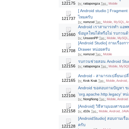
122175
by:
rattapongza
Tag :
Mobile
[ Android studio ] Fragmen
ไหมครับ
121737
by:
nomzod
Tag :
Mobile, MySQL, An
Android เราสามารถทำ แอพพลิ
ข้อมูลใหม่ได้หรือไม่ รบกวนด้
121660
by:
UnseenPP
Tag :
Mobile, MySQL, 
[Android Studio] ถามเรื่องกา
Drawer หน่อยครับ
121708
by:
nomzod
Tag :
Mobile
รบกวนช่วยสอน Android Studi
122156
by:
rattapongza
Tag :
Mobile, MySQ
Android - สามารถเปลี่ยนเปลี
122165
by:
Krok Krak
Tag :
Mobile, Android,
Android ขอสอบถามปัญหา ขอค
'org.apache.http.legacy' หน
122106
by:
NongNong
Tag :
Mobile, Android
[Android] วิธีหามุมองศาของค
122158
by:
d10s
Tag :
Mobile, Android, JAVA
[AndroidStudio] สอบถามเรื่
ครับ
122128