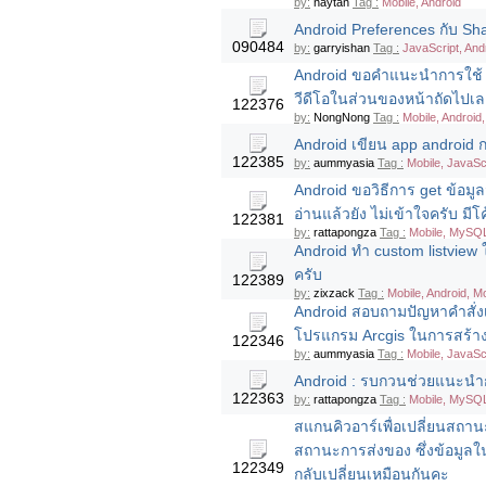
by:
naytan
Tag :
Mobile, Android
Android Preferences กับ Shar
090484
by:
garryishan
Tag :
JavaScript, And
Android ขอคำแนะนำการใช้ V
วีดีโอในส่วนของหน้าถัดไปเ
122376
by:
NongNong
Tag :
Mobile, Android,
Android เขียน app android
122385
by:
aummyasia
Tag :
Mobile, JavaScr
Android ขอวิธีการ get ข้อมูล
อ่านแล้วยัง ไม่เข้าใจครับ มี
122381
by:
rattapongza
Tag :
Mobile, MySQL
Android ทำ custom listview
ครับ
122389
by:
zixzack
Tag :
Mobile, Android, Mo
Android สอบถามปัญหาคำสั่
โปรแกรม Arcgis ในการสร้า
122346
by:
aummyasia
Tag :
Mobile, JavaScr
Android : รบกวนช่วยแนะนำกา
122363
by:
rattapongza
Tag :
Mobile, MySQL
สแกนคิวอาร์เพื่อเปลี่ยนสถา
สถานะการส่งของ ซึ่งข้อมูลใน
122349
กลับเปลี่ยนเหมือนกันคะ